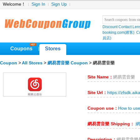
Welcome！
Sign In
Sign Up
Discount Contact Len
booking.com(繽客)
Cu
員店)
Coupons
Stores
|
Coupon
>
All Stores
>
網易雲音樂 Coupon
> 網易雲音樂
Site Name：
網易雲音樂
Site Url：
https://zfsdk.aik
Coupon use：
How to u
網易雲音樂 Shipping：
網
Description：
網易雲音樂