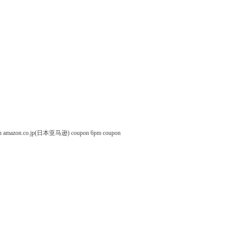
n
amazon.co.jp(日本亚马逊) coupon
6pm coupon