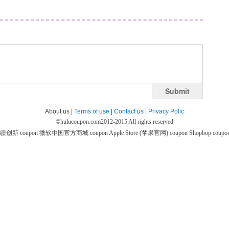
Submit
About us |
Terms of use
|
Contact us
|
Privacy Polic
©
hulucoupon.com
2012-2015 All rights reserved
疆创新 coupon
微软中国官方商城 coupon
Apple Store (苹果官网) coupon
Shopbop coupo