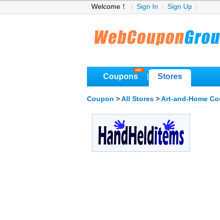
Welcome！
Sign In
Sign Up
Coupons
Stores
|
Coupon
>
All Stores
>
Art-and-Home C