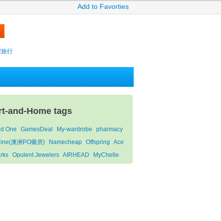
Add to Favorties
攜程旅行
rt-and-Home tags
ld One
GamesDeal
My-wardrobe
pharmacy
line(澳洲PO藥房)
Namecheap
Offspring
Ace
rks
Opulent Jewelers
AIRHEAD
MyChelle