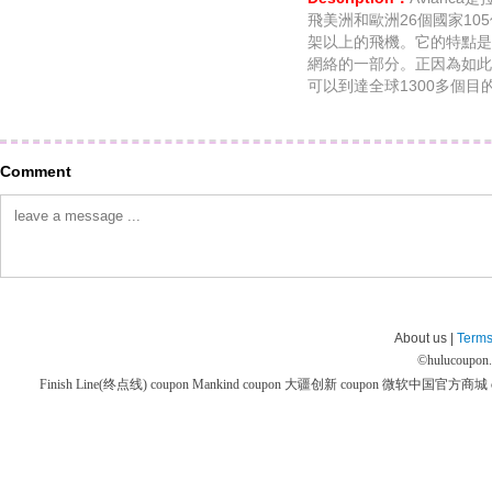
飛美洲和歐洲26個國家10
架以上的飛機。它的特點是
網絡的一部分。正因為如此，
可以到達全球1300多個目
Comment
About us |
Terms
©
hulucoupon
Finish Line(终点线) coupon
Mankind coupon
大疆创新 coupon
微软中国官方商城 co