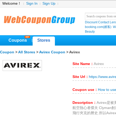
Welcome！
Sign In
Sign Up
Discount Contact Len
booking.com(繽客)
W
Beauty
Coupons
Stores
|
Coupon
>
All Stores
>
Avirex Coupon
> Avirex
Site Name：
Avirex
Site Url：
https://www.avi
Coupon use：
How to use
Description：
Avirex
航空熱心者傑夫 Clyma
飛行夾克的曆史.所以Avi