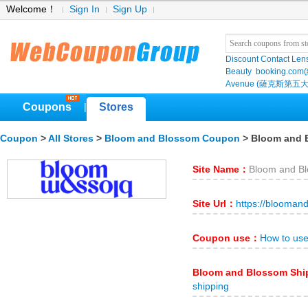
Welcome！
Sign In
Sign Up
Discount Contact Len
Beauty
booking.com
Avenue (薩克斯第五大
Coupons
Stores
|
Coupon
>
All Stores
>
Bloom and Blossom Coupon
> Bloom and 
Site Name：
Bloom and B
Site Url：
https://blooman
Coupon use：
How to us
Bloom and Blossom Sh
shipping