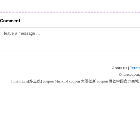
Comment
About us |
Terms
©
hulucoupon
Finish Line(终点线) coupon
Mankind coupon
大疆创新 coupon
微软中国官方商城 co