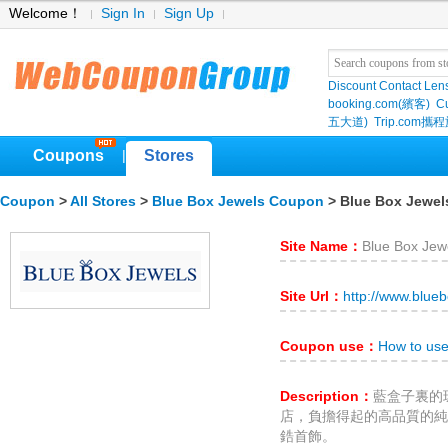
Welcome！
Sign In
Sign Up
Discount Contact Len
booking.com(繽客)
Cu
五大道)
Trip.com
Coupons
Stores
|
Coupon
>
All Stores
>
Blue Box Jewels Coupon
> Blue Box Jewel
Site Name：
Blue Box Jew
Site Url：
http://www.blue
Coupon use：
How to use
Description：
藍盒子裏的
店，負擔得起的高品質的純
鋯首飾。