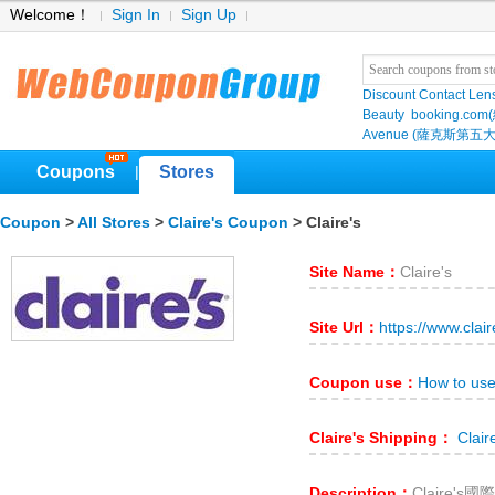
Welcome！
Sign In
Sign Up
Discount Contact Len
Beauty
booking.com
Avenue (薩克斯第五大
Coupons
Stores
|
Coupon
>
All Stores
>
Claire's Coupon
> Claire's
Site Name：
Claire's
Site Url：
https://www.clai
Coupon use：
How to use
Claire's Shipping：
Clair
Description：
Claire'