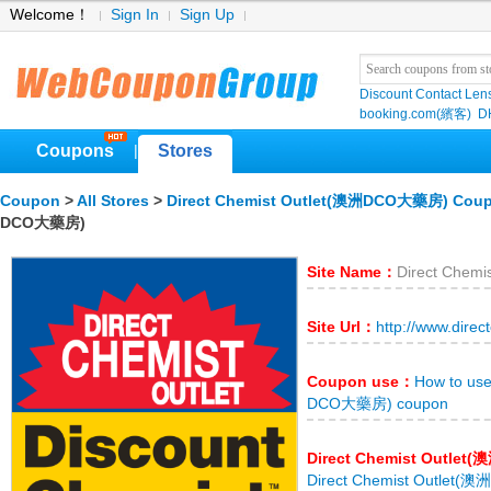
Welcome！
Sign In
Sign Up
Discount Contact Len
booking.com(繽客)
D
Coupons
Stores
|
Coupon
>
All Stores
>
Direct Chemist Outlet(澳洲DCO大藥房) Cou
DCO大藥房)
Site Name：
Direct Che
Site Url：
http://www.direc
Coupon use：
How to use
DCO大藥房) coupon
Direct Chemist Outle
Direct Chemist Outlet(