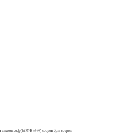
n
amazon.co.jp(日本亚马逊) coupon
6pm coupon