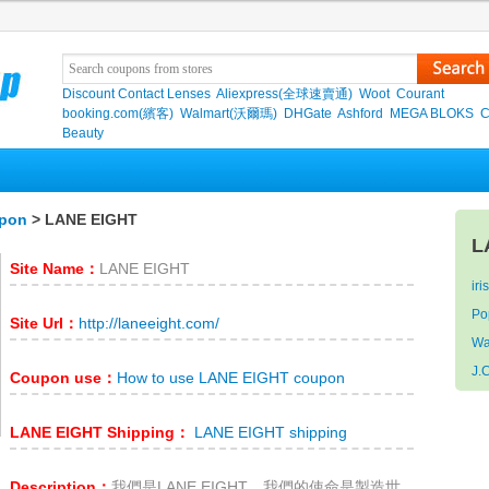
Discount Contact Lenses
Aliexpress(全球速賣通)
Woot
Courant
booking.com(繽客)
Walmart(沃爾瑪)
DHGate
Ashford
MEGA BLOKS
C
Beauty
pon
> LANE EIGHT
L
Site Name：
LANE EIGHT
iri
P
Site Url：
http://laneeight.com/
Wa
J.
Coupon use：
How to use LANE EIGHT coupon
LANE EIGHT Shipping：
LANE EIGHT shipping
Description：
我們是LANE EIGHT，我們的使命是製造世