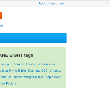
Add to Favorties
ult
ANE EIGHT tags
s fashion
Cloroom
Fresh.com
Felissimo
opJulia 時尚女裝服飾
Diamond CBD
Chemist
rehouse
Timberland意大利官網
Apple Hour
Crew Factory