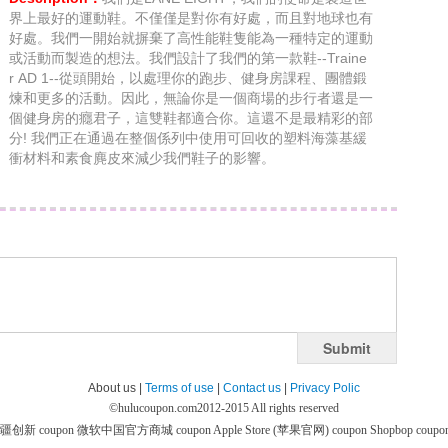
界上最好的運動鞋。不僅僅是對你有好處，而且對地球也有
好處。我們一開始就摒棄了高性能鞋隻能為一種特定的運動
或活動而製造的想法。我們設計了我們的第一款鞋--Traine
r AD 1--從頭開始，以處理你的跑步、健身房課程、團體鍛
煉和更多的活動。因此，無論你是一個商場的步行者還是一
個健身房的癮君子，這雙鞋都適合你。這還不是最精彩的部
分! 我們正在通過在整個係列中使用可回收的塑料海藻基緩
衝材料和素食麂皮來減少我們鞋子的影響。
Submit
About us |
Terms of use
|
Contact us
|
Privacy Polic
©
hulucoupon.com
2012-2015 All rights reserved
疆创新 coupon
微软中国官方商城 coupon
Apple Store (苹果官网) coupon
Shopbop coupo