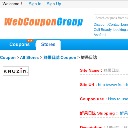
Welcome！
Sign In
Sign Up
Discount Contact Len
Cult Beauty
booking
Ashford
Coupons
Stores
|
Coupon
>
All Stores
>
鮮果日誌 Coupon
> 鮮果日誌
Site Name：
鮮果日誌
Site Url：
http://www.fruit
Coupon use：
How to u
鮮果日誌 Shipping：
鮮果日
Description：
1986年，鮮