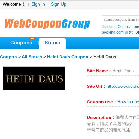
Welcome！
Sign In
Sign Up
Discount Contact Len
booking.com(繽客)
D
Coupons
Stores
|
Coupon
>
All Stores
>
Heidi Daus Coupon
> Heidi Daus
Site Name：
Heidi Daus
Site Url：
http://www.heid
Coupon use：
How to use
Description：
海蒂人生的
品牌，體現了卓越的設計，
華時尚飾品的理念陳述。