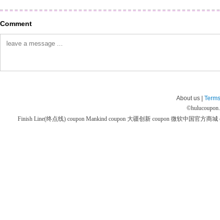
Comment
About us |
Terms
©
hulucoupon
Finish Line(终点线) coupon
Mankind coupon
大疆创新 coupon
微软中国官方商城 co