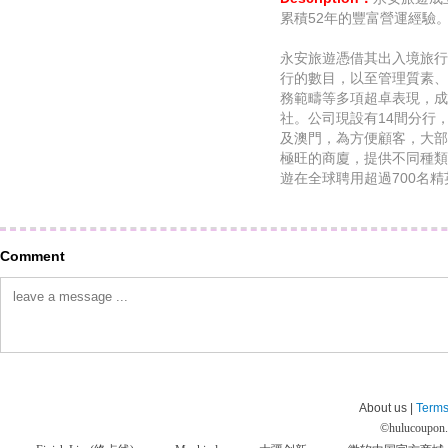
累積52年的豐富營運經驗
永安旅遊憑借其出入境旅行
行的數目，以至管理質素、
務範疇等多項超卓表現，成
社。公司現設有14間分行
及澳門，為方便顧客，大部
極旺的商廈，提供不同種類
遊在全球聘用超過700名
Comment
About us |
Terms
©
hulucoupon