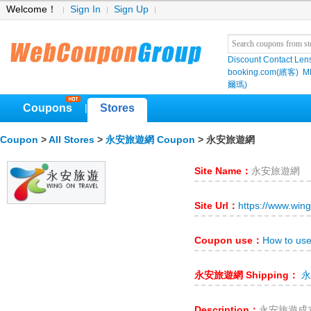
Welcome！
Sign In
Sign Up
Discount Contact Len
booking.com(繽客)
M
爾瑪)
Coupons
Stores
|
Coupon
>
All Stores
>
永安旅遊網 Coupon
> 永安旅遊網
Site Name：
永安旅遊網
Site Url：
https://www.win
Coupon use：
How to u
永安旅遊網 Shipping：
永
Description：
永安旅遊成