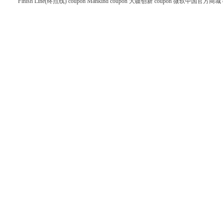
Finish Line(终点线) coupon
Mankind coupon
大疆创新 coupon
微软中国官方商城 co