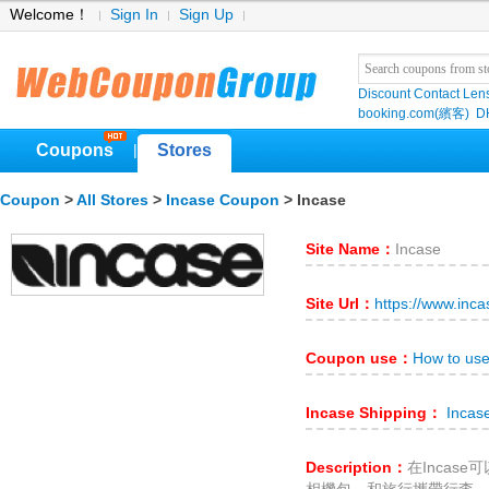
Welcome！
Sign In
Sign Up
Discount Contact Len
booking.com(繽客)
D
Coupons
Stores
|
Coupon
>
All Stores
>
Incase Coupon
> Incase
Site Name：
Incase
Site Url：
https://www.inc
Coupon use：
How to use
Incase Shipping：
Incase
Description：
在Incas