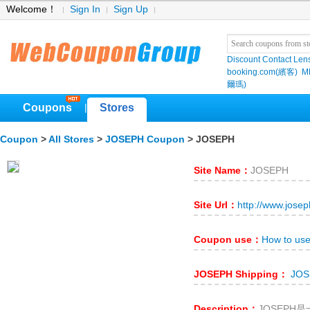
Welcome！
Sign In
Sign Up
Discount Contact Len
booking.com(繽客)
M
爾瑪)
Coupons
Stores
|
Coupon
>
All Stores
>
JOSEPH Coupon
> JOSEPH
Site Name：
JOSEPH
Site Url：
http://www.jose
Coupon use：
How to us
JOSEPH Shipping：
JOSE
Description：
JOSEPH