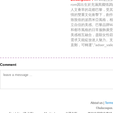
rom因出生於充滿異國情
人文薈萃的花都巴黎，受其
情的雙重文化衝擊下，創作
致脫俗的波西米亞風格，相
立自信的美感。巴黎品牌M
和都市風格的日常服飾廣受讚
美感相互融合，盡顯女性窈
需求又能綻放迷人魅力。支付
直郵，可轉運","adser_valid
Comment
About us |
Terms
©
hulucoupon