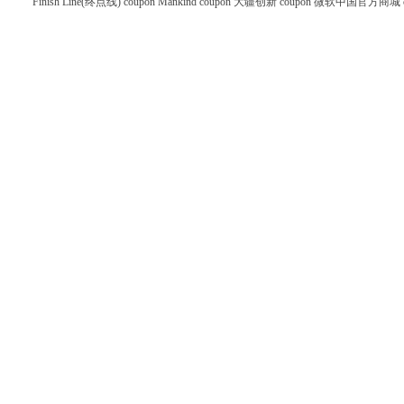
Finish Line(终点线) coupon
Mankind coupon
大疆创新 coupon
微软中国官方商城 co