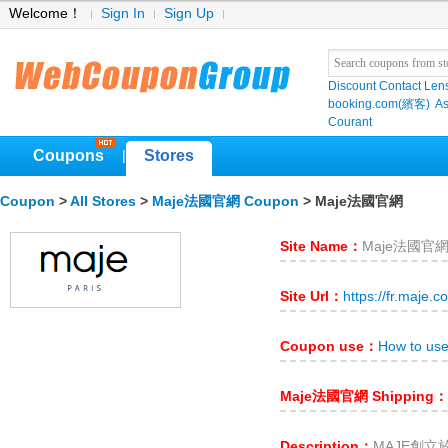
Welcome！
Sign In
Sign Up
Discount Contact Len
booking.com(繽客)
As
Courant
Coupons
Stores
|
Coupon
>
All Stores
>
Maje法國官網 Coupon
> Maje法國官網
Site Name：
Maje法國官
Site Url：
https://fr.maje.c
Coupon use：
How to u
Maje法國官網 Shipping：
Description：
MAJE創立於