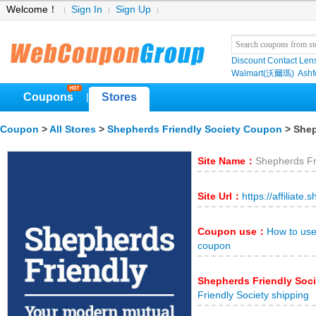
Welcome！
Sign In
Sign Up
Discount Contact Len
Walmart(沃爾瑪)
Ashf
Coupons
Stores
|
Coupon
>
All Stores
>
Shepherds Friendly Society Coupon
> Shep
Site Name：
Shepherds Fr
Site Url：
https://affiliate
Coupon use：
How to use
coupon
Shepherds Friendly Soc
Friendly Society shipping