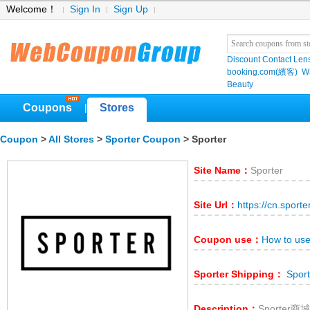
Welcome！
Sign In
Sign Up
Discount Contact Len
booking.com(繽客)
W
Beauty
Coupons
Stores
|
Coupon
>
All Stores
>
Sporter Coupon
> Sporter
Site Name：
Sporter
Site Url：
https://cn.sporte
Coupon use：
How to use
Sporter Shipping：
Sport
Description：
Sporte