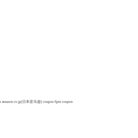
n
amazon.co.jp(日本亚马逊) coupon
6pm coupon