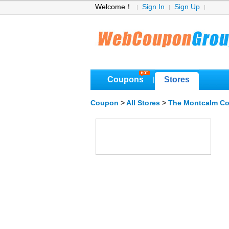
Welcome！
Sign In
Sign Up
Coupons
Stores
|
Coupon
>
All Stores
>
The Montcalm C