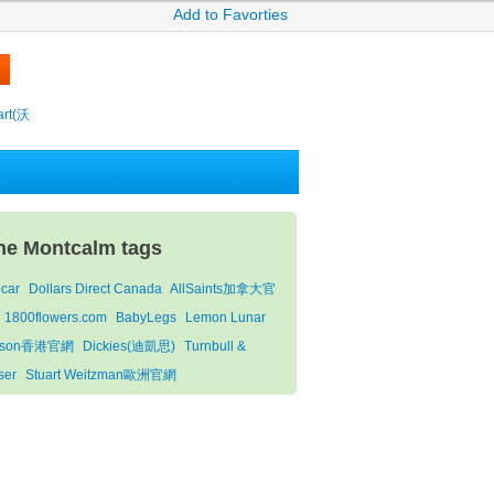
Add to Favorties
rt(沃
he Montcalm tags
pcar
Dollars Direct Canada
AllSaints加拿大官
1800flowers.com
BabyLegs
Lemon Lunar
yson香港官網
Dickies(迪凱思)
Turnbull &
ser
Stuart Weitzman歐洲官網