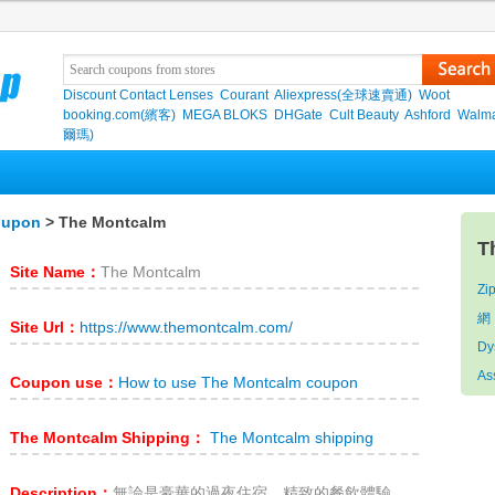
Discount Contact Lenses
Courant
Aliexpress(全球速賣通)
Woot
booking.com(繽客)
MEGA BLOKS
DHGate
Cult Beauty
Ashford
Walma
爾瑪)
oupon
> The Montcalm
T
Site Name：
The Montcalm
Zi
網
Site Url：
https://www.themontcalm.com/
D
As
Coupon use：
How to use The Montcalm coupon
The Montcalm Shipping：
The Montcalm shipping
Description：
無論是豪華的過夜住宿、精致的餐飲體驗、