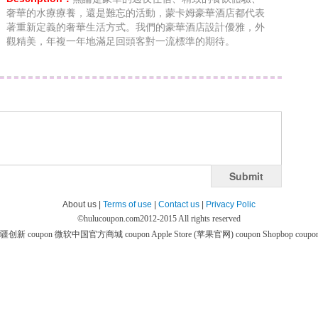
奢華的水療療養，還是難忘的活動，蒙卡姆豪華酒店都代表
著重新定義的奢華生活方式。我們的豪華酒店設計優雅，外
觀精美，年複一年地滿足回頭客對一流標準的期待。
Submit
About us |
Terms of use
|
Contact us
|
Privacy Polic
©
hulucoupon.com
2012-2015 All rights reserved
疆创新 coupon
微软中国官方商城 coupon
Apple Store (苹果官网) coupon
Shopbop coupo