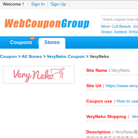
Welcome！
Sign In
Sign Up
Woot
Cult Beauty
Jo
Oroton
Ashford
DHGa
Coupons
Stores
|
Coupon
>
All Stores
>
VeryNeko Coupon
> VeryNeko
Site Name：
VeryNeko
Site Url：
https://www.ver
Coupon use：
How to us
VeryNeko Shipping：
Ver
Description：
VeryNe