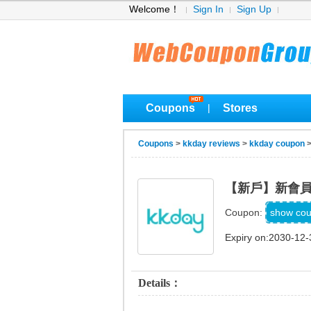
Welcome！
Sign In
Sign Up
Coupons
Stores
|
Coupons
>
kkday reviews
>
kkday coupon
【新戶】新會員 
show co
Coupon:
Expiry on:2030-12-
Details：