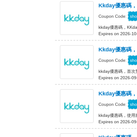
Kkday優惠碼
K
sho
Coupon Code:
kkday優惠碼，KK
Expires on 2026-10
Kkday優惠
W
sho
Coupon Code:
kkday優惠碼，首
Expires on 2026-09
Kkday優惠碼
sho
Coupon Code:
kkday優惠碼，使
Expires on 2026-09