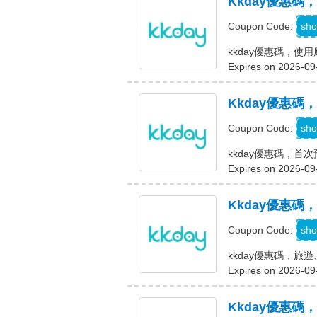
Kkday優惠碼
sho
Coupon Code:
kkday優惠碼，使
Expires on 2026-09
Kkday優惠
W
sho
Coupon Code:
kkday優惠碼，首
Expires on 2026-09
Kkday優惠
sho
Coupon Code:
kkday優惠碼，旅
Expires on 2026-09
Kkday優惠