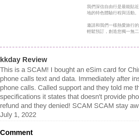
我們深信自由行是最能貼近
地的特色體驗行程與活動
邀請和我們一樣熱愛旅行的
輕鬆預訂，創造您獨一無二
kkday Review
This is a SCAM! I bought an eSim card for Chi
phone calls text and data. Immediately after ins
phone calls. Called support and they told me t
specifications it states that doesn't provide pho
refund and they denied! SCAM SCAM stay awa
July 1, 2022
Comment