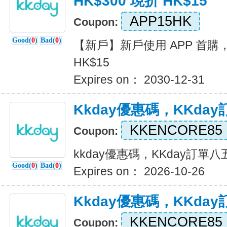
HK$300 現折 HK$15
APP15HK
Coupon:
Good(
0
)
Bad(
0
)
【新戶】新戶使用 APP 首購，
HK$15
Expires on： 2030-12-31
Kkday優惠碼，KKda
KKENCORE85
Coupon:
kkday優惠碼，KKday訂單
Good(
0
)
Bad(
0
)
Expires on： 2026-10-26
Kkday優惠碼，KKda
KKENCORE85
Coupon: