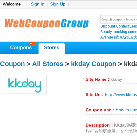
Welcome！
Sign In
Sign Up
Discount Contact Len
Beauty
booking.com
Avenue (薩克斯第五大
Coupons
Stores
|
Coupon
>
All Stores
>
kkday Coupon
> kkd
Site Name：
kkday
Site Url：
http://www.kkda
Coupon use：
How to us
Description：
KKday
旅行者能更簡單、安全地