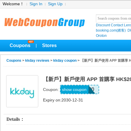
Welcome！
Sign In
Sign Up
Discount Contact Len
booking.com(繽客)
D
Oroton
Coupons
Stores
|
Coupons
>
kkday reviews
>
kkday coupon
> 【新戶】新戶使用 APP 首購享 H
【新戶】新戶使用 APP 首購享 HK$2
APP20
show coupon
Coupon:
Expiry on:2030-12-31
Details：