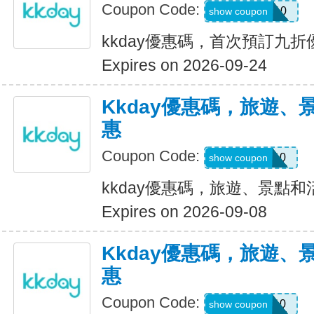
Coupon Code:
WELCOME10
show coupon
kkday優惠碼，首次預訂九折
Expires on 2026-09-24
Kkday優惠碼，旅遊、
惠
Coupon Code:
KKDAY10
show coupon
kkday優惠碼，旅遊、景點
Expires on 2026-09-08
Kkday優惠碼，旅遊、
惠
Coupon Code:
KKDAY10
show coupon