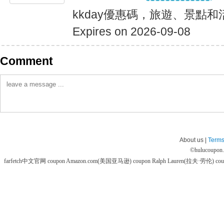
kkday優惠碼，旅遊、景點
Expires on 2026-09-08
Comment
About us |
Terms
©
hulucoupon
farfetch中文官网 coupon
Amazon.com(美国亚马逊) coupon
Ralph Lauren(拉夫·劳伦) co