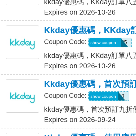
kkday優惠碼，KKday訂單
Expires on 2026-10-26
Kkday優惠碼，KKda
Coupon Code:
KKENCORE85
show coupon
kkday優惠碼，KKday訂單
Expires on 2026-10-26
Kkday優惠碼，首次預
Coupon Code:
WELCOME10
show coupon
kkday優惠碼，首次預訂九折
Expires on 2026-09-24