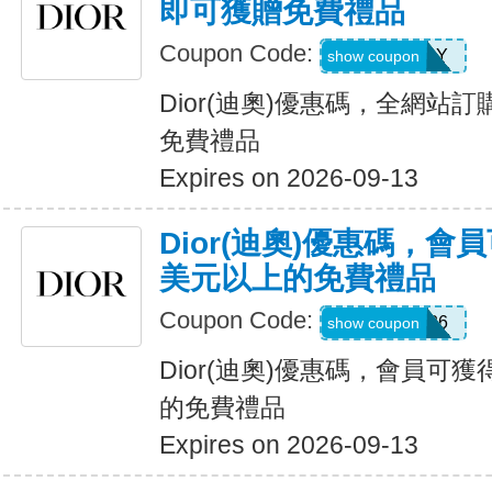
即可獲贈免費禮品
Coupon Code:
LASHDAY
show coupon
Dior(迪奧)優惠碼，全網站
免費禮品
Expires on 2026-09-13
Dior(迪奧)優惠碼，會
美元以上的免費禮品
Coupon Code:
GRADS26
show coupon
Dior(迪奧)優惠碼，會員可
的免費禮品
Expires on 2026-09-13