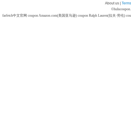
About us |
Terms
©
hulucoupon
farfetch中文官网 coupon
Amazon.com(美国亚马逊) coupon
Ralph Lauren(拉夫·劳伦) co