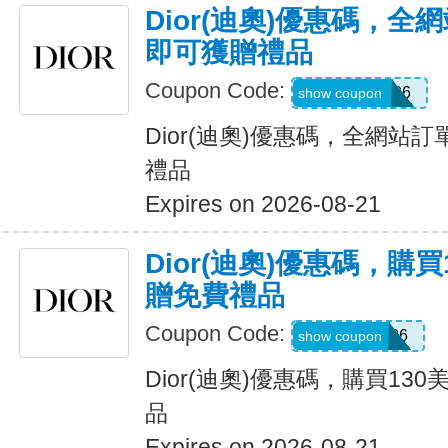
Dior(迪奧)優惠碼，全
即可獲贈禮品
Coupon Code:
MEMORIAL26
show coupon
Dior(迪奧)優惠碼，全網站
禮品
Expires on 2026-08-21
Dior(迪奧)優惠碼，購
贈免費禮品
Coupon Code:
MEMDAY26
show coupon
Dior(迪奧)優惠碼，購買1
品
Expires on 2026-08-21