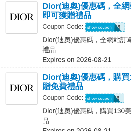
Dior(迪奧)優惠碼，全
即可獲贈禮品
Coupon Code:
MEMORIAL26
show coupon
Dior(迪奧)優惠碼，全網站
禮品
Expires on 2026-08-21
Dior(迪奧)優惠碼，購
贈免費禮品
Coupon Code:
MEMDAY26
show coupon
Dior(迪奧)優惠碼，購買1
品
Expires on 2026-08-21