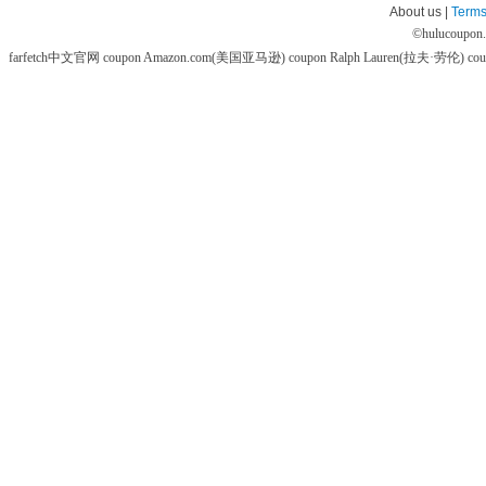
About us |
Terms
©
hulucoupon
farfetch中文官网 coupon
Amazon.com(美国亚马逊) coupon
Ralph Lauren(拉夫·劳伦) co