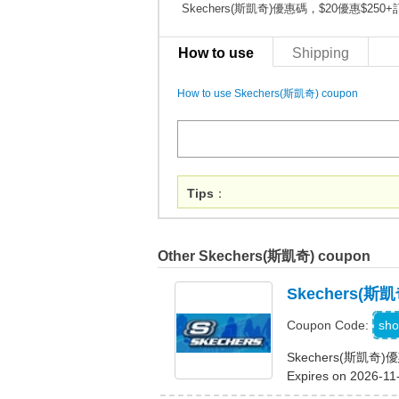
Skechers(斯凱奇)優惠碼，$20優惠$250
How to use
Shipping
How to use Skechers(斯凱奇) coupon
Tips
：
Other Skechers(斯凱奇) coupon
Skechers(
sho
Coupon Code:
Skechers(斯凱奇
Expires on 2026-11