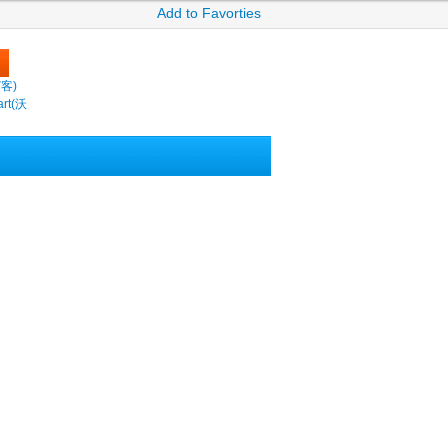
Add to Favorties
繽客)
rt(沃