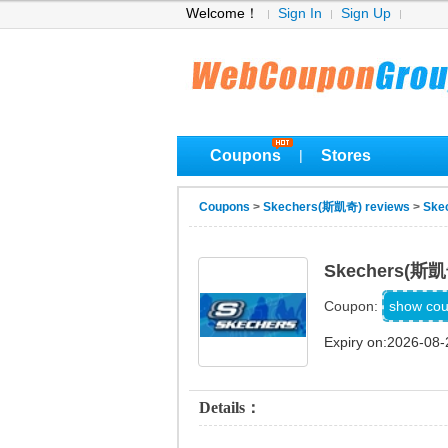
Welcome！
Sign In
Sign Up
Coupons
Stores
|
Coupons
>
Skechers(斯凱奇) reviews
>
Ske
Skechers(
SXCJ
show co
Coupon:
Expiry on:2026-08-
Details：