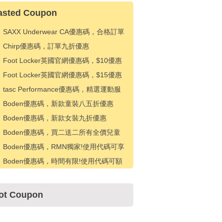
asted Coupon
SAXX Underwear CA優惠碼，合格訂單
25% 折扣
Chirp優惠碼，訂單九折優惠
Foot Locker英國官網優惠碼，$10優惠
$100
Foot Locker英國官網優惠碼，$15優惠
$150+
tasc Performance優惠碼，精選運動服
八折優惠
Boden優惠碼，新款童裝八五折優惠
Boden優惠碼，新款女裝九折優惠
Boden優惠碼，買二送二所有全價兒童
款式
Boden優惠碼，RMN獨家!使用代碼可享
高達 50% 折扣 + 額外 15% 折扣
Boden優惠碼，時間有限!使用代碼可額
外享受 30% 折扣
ot Coupon