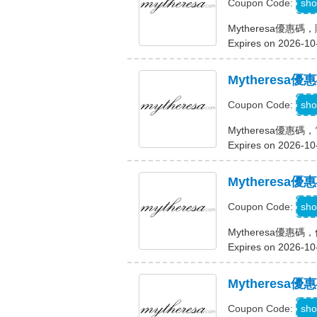
sho
Coupon Code:
Mytheresa優惠
Expires on 2026-10
Mytheresa
sho
Coupon Code:
Mytheresa優惠
Expires on 2026-10
Mytheres
sho
Coupon Code:
Mytheresa優
Expires on 2026-10
Mytheres
R
sho
Coupon Code: