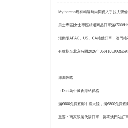
Mytheresa現有精選時尚閃促入手拉夫勞倫
男士專區|女士專區精選商品訂單滿€500/HK$
活動限APAC、US、CA站點訂單，澳門
有效期至北京時間2026年06月10日06點59
海淘攻略
：Deal為中國香港站價格
滿€600免費直郵中國大陸，滿€800免費
重要：商家限製代購訂單，郵寄澳門站訂