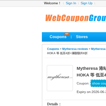
Welcome！
Sign In
Sign Up
Coupons
Stores
|
Coupons
>
Mytheresa reviews
>
Mytheresa
HOKA 等 低至4折+滿額額外8折
Mytheres
HOKA 等 低
show co
Coupon:
Expiry on:2026-06-
Details：