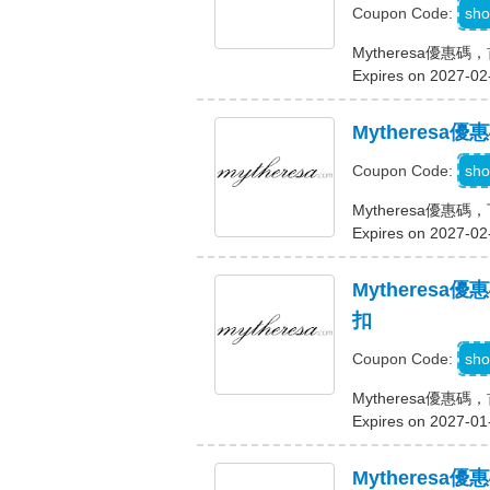
sho
Coupon Code:
Mytheresa優惠
Expires on 2027-02
Mytheres
A
sho
Coupon Code:
Mytheresa優
Expires on 2027-02
Mytheres
扣
sho
Coupon Code:
Mytheresa優惠
Expires on 2027-01
Mytheres