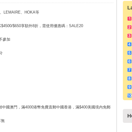
L
、LEMAIRE、HOKA等
4500/$650享額外8折，需使用優惠碼：SALE20
站不參加
分
直郵中國澳門，滿4000港幣免費直郵中國香港，滿$400美國境內免郵
H
單無