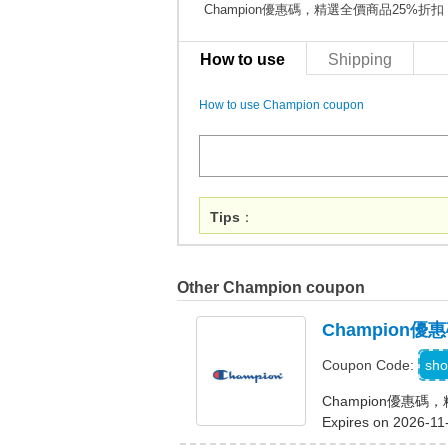
Champion優惠碼，精選全價商品25%折扣
How to use
Shipping
How to use Champion coupon
Tips
：
Other Champion coupon
Champion優
sho
Coupon Code:
Champion優惠碼
Expires on 2026-11