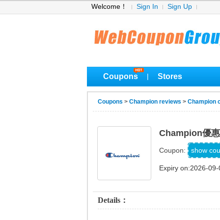
Welcome！
Sign In
Sign Up
Coupons
Stores
|
Coupons
>
Champion reviews
>
Champion 
Champion
ADP2
show co
Coupon:
Expiry on:2026-09-
Details：