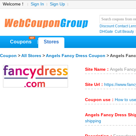
Welcome！
Sign In
Sign Up
Discount Contact Len
DHGate
Cult Beauty
Coupons
Stores
|
Coupon
>
All Stores
>
Angels Fancy Dress Coupon
> Angels Fanc
Site Name：
Angels Fancy
Site Url：
https://www.fan
Coupon use：
How to use
Angels Fancy Dress Sh
shipping