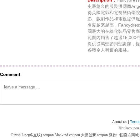
Description：
Fancydr
史最悠久的服裝供應商Angel
得英國電影和電視藝術學院獎的A
影、戲劇作品和電視提供服裝
名度越來越高，Fancydre
國最大的在線化裝品零售商。Fa
範圍內銷售了超過15,00
提供從萬聖節到聖誕節，從世界讀
各種令人興奮的服裝。
Comment
About us |
Terms
©
hulucoupon
Finish Line(终点线) coupon
Mankind coupon
大疆创新 coupon
微软中国官方商城 co