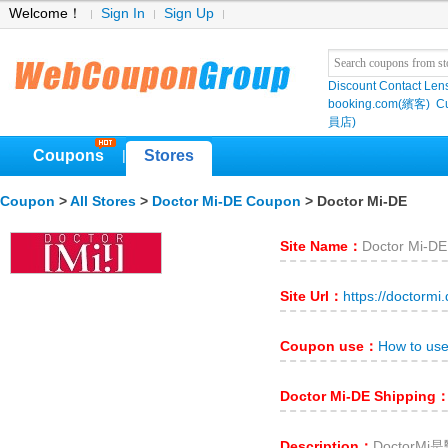
Welcome！
Sign In
Sign Up
Discount Contact Len
booking.com(繽客)
Cu
員店)
Coupons
Stores
|
Coupon
>
All Stores
>
Doctor Mi-DE Coupon
> Doctor Mi-DE
Site Name：
Doctor Mi-DE
Site Url：
https://doctormi.
Coupon use：
How to us
Doctor Mi-DE Shipping
Description：
Doctor