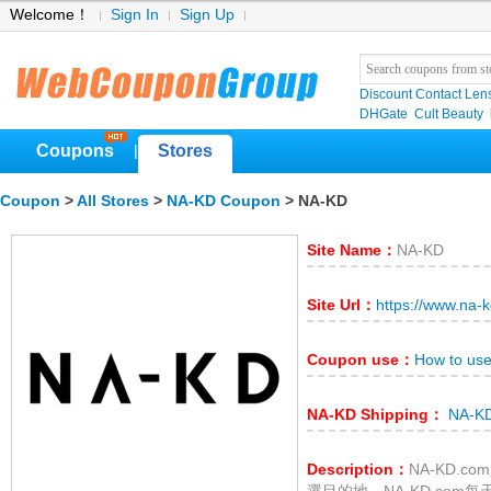
Welcome！
Sign In
Sign Up
Discount Contact Len
DHGate
Cult Beauty
Coupons
Stores
|
Coupon
>
All Stores
>
NA-KD Coupon
> NA-KD
Site Name：
NA-KD
Site Url：
https://www.na-
Coupon use：
How to us
NA-KD Shipping：
NA-KD
Description：
NA-KD.