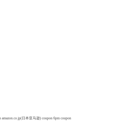
n
amazon.co.jp(日本亚马逊) coupon
6pm coupon