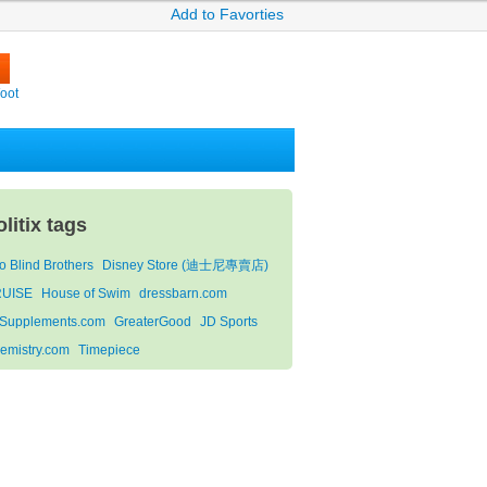
Add to Favorties
oot
litix tags
o Blind Brothers
Disney Store (迪士尼專賣店)
UISE
House of Swim
dressbarn.com
Supplements.com
GreaterGood
JD Sports
emistry.com
Timepiece