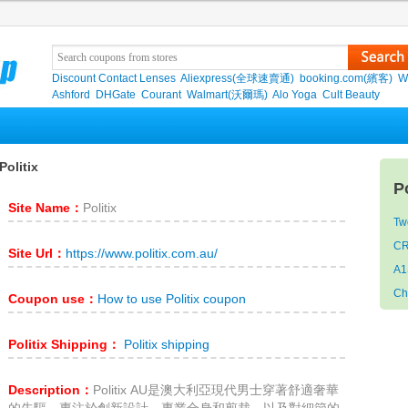
Discount Contact Lenses
Aliexpress(全球速賣通)
booking.com(繽客)
W
Ashford
DHGate
Courant
Walmart(沃爾瑪)
Alo Yoga
Cult Beauty
Politix
Po
Site Name：
Politix
Tw
CR
Site Url：
https://www.politix.com.au/
A1
Ch
Coupon use：
How to use Politix coupon
Politix Shipping：
Politix shipping
Description：
Politix AU是澳大利亞現代男士穿著舒適奢華