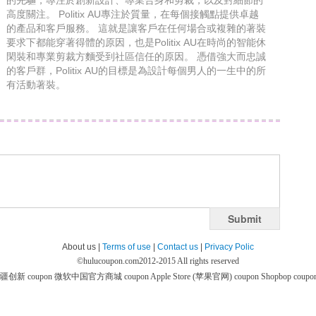
的先驅，專注於創新設計、專業合身和剪裁，以及對細節的
高度關注。 Politix AU專注於質量，在每個接觸點提供卓越
的產品和客戶服務。 這就是讓客戶在任何場合或複雜的著裝
要求下都能穿著得體的原因，也是Politix AU在時尚的智能休
閑裝和專業剪裁方麵受到社區信任的原因。 憑借強大而忠誠
的客戶群，Politix AU的目標是為設計每個男人的一生中的所
有活動著裝。
Submit
About us |
Terms of use
|
Contact us
|
Privacy Polic
©
hulucoupon.com
2012-2015 All rights reserved
疆创新 coupon
微软中国官方商城 coupon
Apple Store (苹果官网) coupon
Shopbop coupo