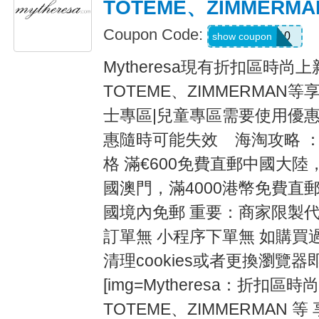
TOTEME、ZIMMERM
Coupon Code:
MYEXTRA10
show coupon
Mytheresa現有折扣區時尚
TOTEME、ZIMMERMAN等
士專區|兒童專區需要使用優惠碼
惠隨時可能失效 海淘攻略 ：
格 滿€600免費直郵中國大陸
國澳門，滿4000港幣免費直郵
國境內免郵 重要：商家限製
訂單無 小程序下單無 如購買
清理cookies或者更換瀏覽器即可[
[img=Mytheresa：折扣區
TOTEME、ZIMMERMAN 等