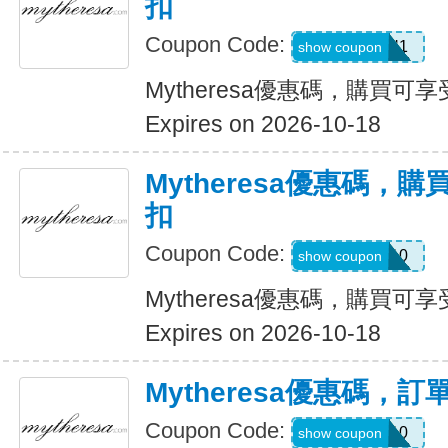
扣
Coupon Code:
FORYOU1
show coupon
Mytheresa優惠碼，購買可享受
Expires on 2026-10-18
Mytheresa優惠碼，購
扣
Coupon Code:
MYEXTRA10
show coupon
Mytheresa優惠碼，購買可享受
Expires on 2026-10-18
Mytheresa優惠碼，
Coupon Code:
MYT10
show coupon