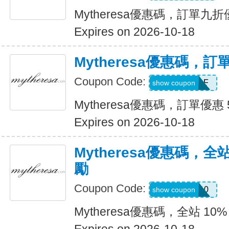
Mytheresa優惠碼，訂單九
Expires on 2026-10-18
Mytheresa優惠碼，訂
Coupon Code:
MZJW33DF
show coupon
Mytheresa優惠碼，訂單優惠 
Expires on 2026-10-18
Mytheresa優惠碼，全
勵
Coupon Code:
REWARD10
show coupon
Mytheresa優惠碼，全站 10