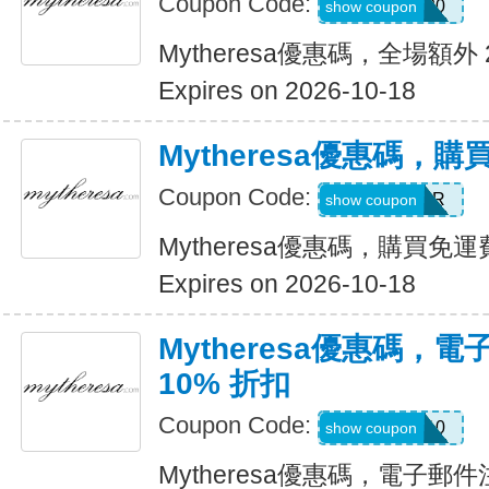
Coupon Code:
SALE20
show coupon
Mytheresa優惠碼，全場額外 
Expires on 2026-10-18
Mytheresa優惠碼，
Coupon Code:
PALMER
show coupon
Mytheresa優惠碼，購買免運
Expires on 2026-10-18
Mytheresa優惠碼，
10% 折扣
Coupon Code:
first10
show coupon
Mytheresa優惠碼，電子郵件