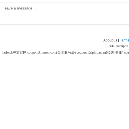
About us |
Terms
©
hulucoupon
farfetch中文官网 coupon
Amazon.com(美国亚马逊) coupon
Ralph Lauren(拉夫·劳伦) co