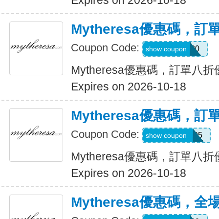
Expires on 2026-10-18
Mytheresa優惠碼，
Coupon Code:
myt20
show coupon
Mytheresa優惠碼，訂單八
Expires on 2026-10-18
Mytheresa優惠碼，
Coupon Code:
MYEXTRA205
show coupon
Mytheresa優惠碼，訂單八
Expires on 2026-10-18
Mytheresa優惠碼，全