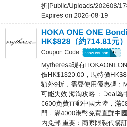
折]Public/Uploads/202608/17
Expires on 2026-08-19
HOKA ONE ONE Bond
HK$828（約714.81元
Coupon Code:
MYEXTRA10
show coupon
Mytheresa現有HOKAONEO
價HK$1320.00，現特價HK$8
額外9折，需要使用優惠碼：MY
可能失效 海淘攻略 ：Deal
€600免費直郵中國大陸，滿€
門，滿4000港幣免費直郵中國
內免郵 重要：商家限製代購