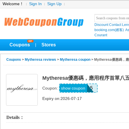
Welcome！
Sign In
Sign Up
Discount Contact Len
booking.com(繽客)
As
Courant
Coupons
Stores
|
Coupons
>
Mytheresa reviews
>
Mytheresa coupon
> Mytheresa優惠
Mytheresa優惠碼，應用程序首單八
APP15
show coupon
Coupon:
Expiry on:2026-07-17
Details：