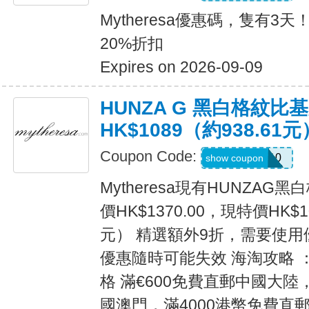
Mytheresa優惠碼，隻有3
20%折扣
Expires on 2026-09-09
HUNZA G 黑白格紋比基
HK$1089（約938.61元
Coupon Code:
MYEXTRA10
show coupon
Mytheresa現有HUNZA
價HK$1370.00，現特價HK$10
元） 精選額外9折，需要使用優
優惠隨時可能失效 海淘攻略 ：
格 滿€600免費直郵中國大陸
國澳門，滿4000港幣免費直郵