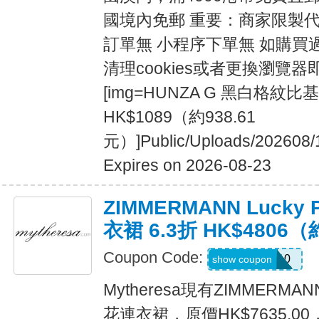
國境內免郵 重要：商家限製
訂單無 小程序下單無 如購買
清理cookies或者更換瀏覽器即可[
[img=HUNZA G 黑白格紋比
HK$1089（約938.61
元）]Public/Uploads/202608/
Expires on 2026-08-23
ZIMMERMANN Lucky
衣裙 6.3折 HK$4806（
Coupon Code:
MYEXTRA10
show coupon
Mytheresa現有ZIMMERMAN
花連衣裙，原價HK$7635.0