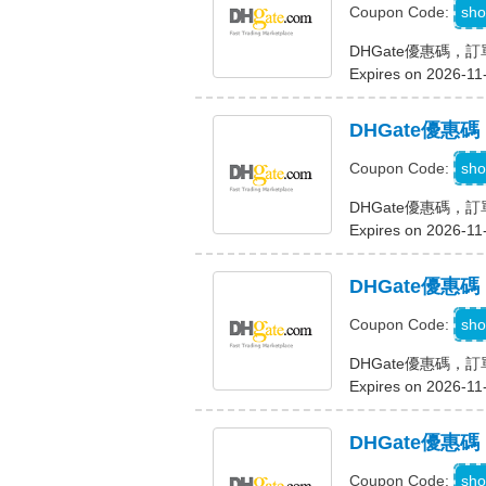
D
sho
Coupon Code:
DHGate優惠碼，訂
Expires on 2026-11
DHGate優惠
D
sho
Coupon Code:
DHGate優惠碼，
Expires on 2026-11
DHGate優惠
D
sho
Coupon Code:
DHGate優惠碼，訂
Expires on 2026-11
DHGate優惠
D
sho
Coupon Code: