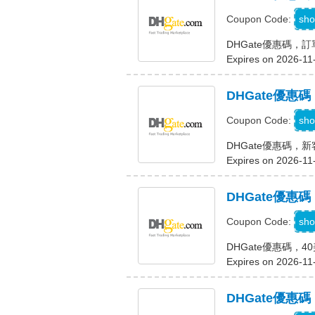
D
sho
Coupon Code:
DHGate優惠碼，訂
Expires on 2026-11
DHGate優惠碼
D
sho
Coupon Code:
DHGate優惠碼，新
Expires on 2026-11
DHGate優惠
D
sho
Coupon Code:
DHGate優惠碼，
Expires on 2026-11
DHGate優惠