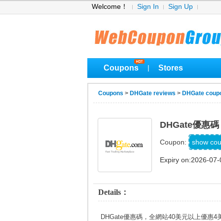
Welcome！
Sign In
Sign Up
Coupons
Stores
|
Coupons
>
DHGate reviews
>
DHGate coup
DHGate優惠
DH20
show co
Coupon:
Expiry on:2026-07-
Details：
DHGate優惠碼，全網站40美元以上優惠4