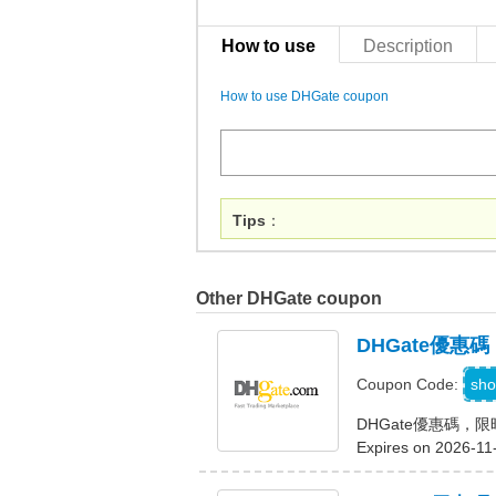
How to use
Description
How to use DHGate coupon
Tips
：
Other DHGate coupon
DHGate優惠
A
sho
Coupon Code:
DHGate優惠碼，
Expires on 2026-11