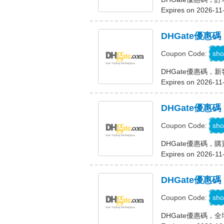
Expires on 2026-11
DHGate優惠碼
D
sho
Coupon Code:
DHGate優惠碼，新
Expires on 2026-11
DHGate優惠碼
9
sho
Coupon Code:
DHGate優惠碼，購買
Expires on 2026-11
DHGate優惠碼
J
sho
Coupon Code:
DHGate優惠碼，全場