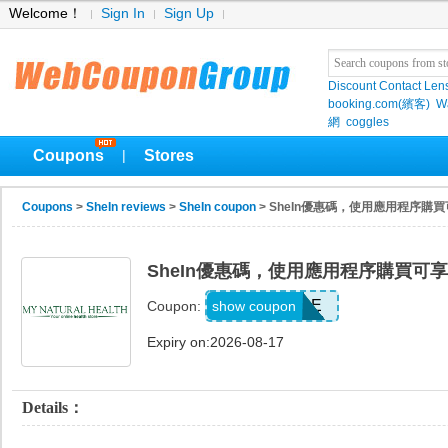
Welcome！
Sign In
Sign Up
Discount Contact Len
booking.com(繽客)
W
網
coggles
Coupons
Stores
|
Coupons
>
SheIn reviews
>
SheIn coupon
> SheIn優惠碼，使用應用程序購
SheIn優惠碼，使用應用程序購買可享
2D92KPE
show coupon
Coupon:
Expiry on:2026-08-17
Details：