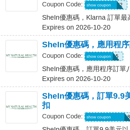
Coupon Code:
KLARNAJULY2
show coupon
SheIn優惠碼，Klarna 訂單
Expires on 2026-10-20
SheIn優惠碼，應用程
Coupon Code:
APP15
show coupon
SheIn優惠碼，應用程序訂
Expires on 2026-10-20
SheIn優惠碼，訂單9.
扣
Coupon Code:
A6USquimimo7718
show coupon
SheIn優惠碼，訂單9.9美元