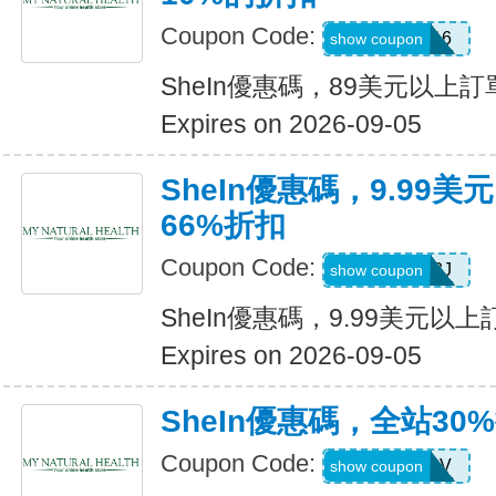
Coupon Code:
febnb16
show coupon
SheIn優惠碼，89美元以上
Expires on 2026-09-05
SheIn優惠碼，9.99
66%折扣
Coupon Code:
VJTWP3J
show coupon
SheIn優惠碼，9.99美元以
Expires on 2026-09-05
SheIn優惠碼，全站30
Coupon Code:
W2CB88V
show coupon