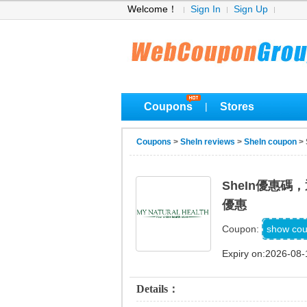
Welcome！
Sign In
Sign Up
Coupons
Stores
|
Coupons
>
SheIn reviews
>
SheIn coupon
>
SheIn優惠碼
優惠
A
show co
Coupon:
Expiry on:2026-08-
Details：