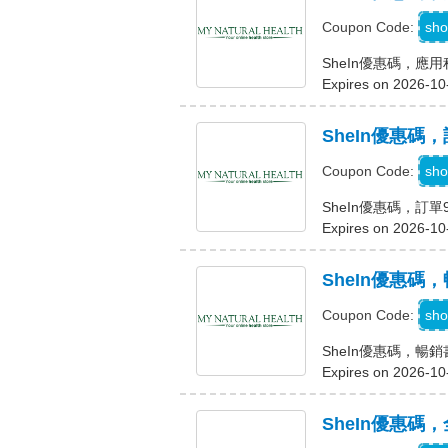
sho
Coupon Code:
SheIn優惠碼，應
Expires on 2026-10
SheIn優惠碼
A
sho
Coupon Code:
SheIn優惠碼，訂單
Expires on 2026-10
SheIn優惠碼，
K
sho
Coupon Code:
SheIn優惠碼，暢銷書
Expires on 2026-10
SheIn優惠碼，