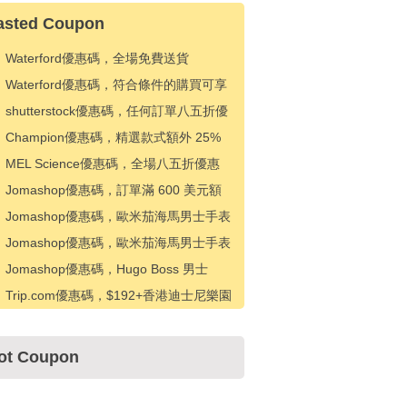
asted Coupon
Waterford優惠碼，全場免費送貨
Waterford優惠碼，符合條件的購買可享
受 15 美元折扣
shutterstock優惠碼，任何訂單八五折優
惠
Champion優惠碼，精選款式額外 25%
折扣
MEL Science優惠碼，全場八五折優惠
Jomashop優惠碼，訂單滿 600 美元額
外優惠 20 美元
Jomashop優惠碼，歐米茄海馬男士手表
優惠 500 美元
Jomashop優惠碼，歐米茄海馬男士手表
優惠 200 美元
Jomashop優惠碼，Hugo Boss 男士
Absolu Parfum Intense EDP 20% 折扣
Trip.com優惠碼，$192+香港迪士尼樂園
門票優惠$10
ot Coupon