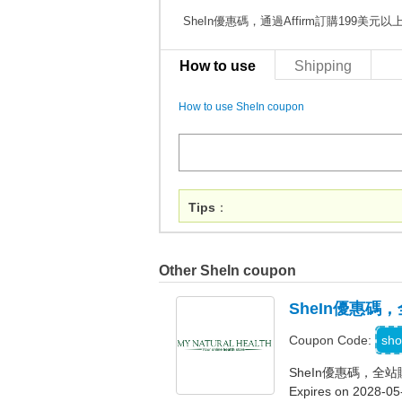
SheIn優惠碼，通過Affirm訂購199美
How to use
Shipping
How to use SheIn coupon
Tips
：
Other SheIn coupon
SheIn優惠碼
sho
Coupon Code:
SheIn優惠碼，全
Expires on 2028-05