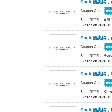
SheIn優惠碼
sho
Coupon Code:
SheIn優惠碼，創建
Expires on 2026-10
SheIn優惠碼
S
sho
Coupon Code:
SheIn優惠碼，全
Expires on 2026-10
SheIn優惠碼，
K
sho
Coupon Code:
SheIn優惠碼，Kla
Expires on 2026-10
SheIn優惠