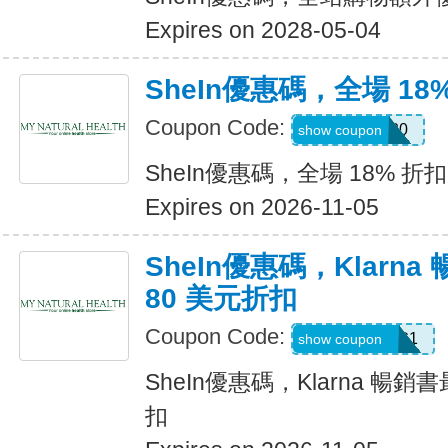
Expires on 2028-05-04
SheIn優惠碼，全場 18
Coupon Code:
JULY0B20
show coupon
SheIn優惠碼，全場 18% 折扣
Expires on 2026-11-05
SheIn優惠碼，Klarn
80 美元折扣
Coupon Code:
KLARNAAUG1
show coupon
SheIn優惠碼，Klarna 暢銷
扣