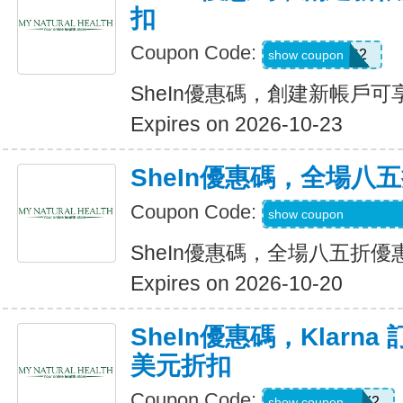
扣
Coupon Code:
SWHC2
show coupon
SheIn優惠碼，創建新帳戶可享
Expires on 2026-10-23
SheIn優惠碼，全場八
Coupon Code:
S3mermaidinheels
show coupon
SheIn優惠碼，全場八五折優
Expires on 2026-10-20
SheIn優惠碼，Klarna
美元折扣
Coupon Code:
KLARNAJULY2
show coupon