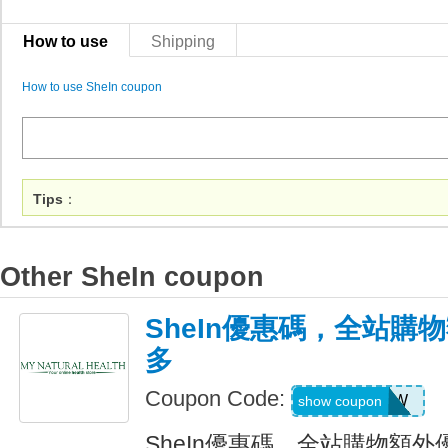
How to use
Shipping
How to use SheIn coupon
Tips
：
Other SheIn coupon
SheIn優惠碼，全站購
多
Coupon Code:
US04184W
show coupon
SheIn優惠碼，全站購物額外