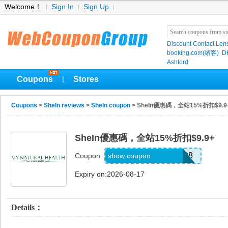
Welcome！
Sign In
Sign Up
Discount Contact Len
booking.com(繽客)
D
Ashford
Coupons
Stores
|
Coupons
>
SheIn reviews
>
SheIn coupon
> SheIn優惠碼，全站15%折扣$9.9
SheIn優惠碼，全站15%折扣$9.9+
4CUSsincerelyida208
show coupon
Coupon:
Expiry on:2026-08-17
Details：