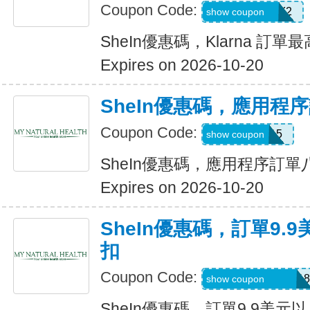
Coupon Code:
KLARNAJULY2
show coupon
SheIn優惠碼，Klarna 訂單
Expires on 2026-10-20
SheIn優惠碼，應用程
Coupon Code:
APP15
show coupon
SheIn優惠碼，應用程序訂
Expires on 2026-10-20
SheIn優惠碼，訂單9.
扣
Coupon Code:
A6USquimimo7718
show coupon
SheIn優惠碼，訂單9.9美元