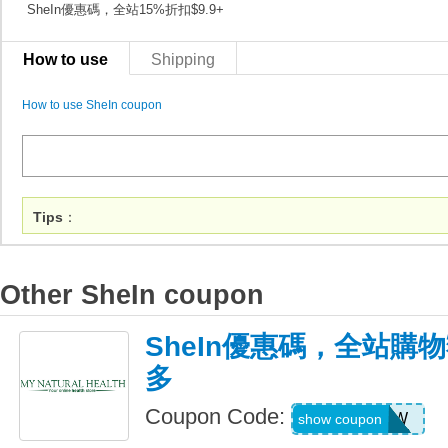
SheIn優惠碼，全站15%折扣$9.9+
How to use
Shipping
How to use SheIn coupon
Tips
：
Other SheIn coupon
SheIn優惠碼，全站購
多
Coupon Code:
US04184W
show coupon