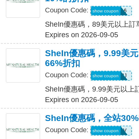
Coupon Code:
febnb16
show coupon
SheIn優惠碼，89美元以上
Expires on 2026-09-05
SheIn優惠碼，9.99
66%折扣
Coupon Code:
VJTWP3J
show coupon
SheIn優惠碼，9.99美元以
Expires on 2026-09-05
SheIn優惠碼，全站30
Coupon Code:
W2CB88V
show coupon