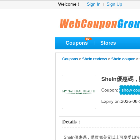
Welcome！
Sign In
Sign Up
Coupons
Stores
|
Coupons
>
SheIn reviews
>
SheIn coupon
>
SheIn優惠碼
m
show co
Coupon:
Expiry on:2026-08-
Details：
SheIn優惠碼，購買40美元以上可享受18