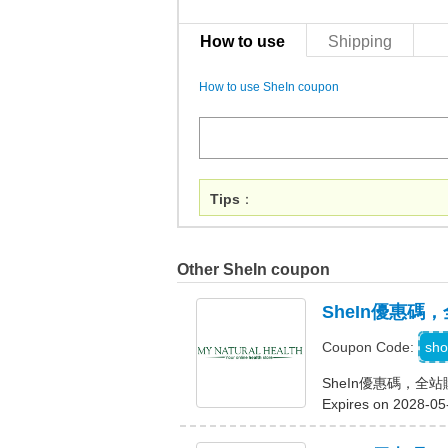
How to use
Shipping
How to use SheIn coupon
Tips
：
Other SheIn coupon
SheIn優惠碼
sho
Coupon Code:
SheIn優惠碼，全
Expires on 2028-05