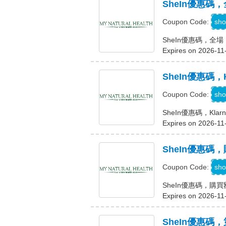
SheIn優惠碼，
sho
Coupon Code:
SheIn優惠碼，全場 
Expires on 2026-11
SheIn優惠碼，
K
sho
Coupon Code:
SheIn優惠碼，Kla
Expires on 2026-11
SheIn優惠碼，
C
sho
Coupon Code:
SheIn優惠碼，購買
Expires on 2026-11
SheIn優惠