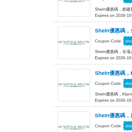
SheIn優惠碼，創建
Expires on 2026-10
SheIn優惠碼
S
sho
Coupon Code:
SheIn優惠碼，全
Expires on 2026-10
SheIn優惠碼，
K
sho
Coupon Code:
SheIn優惠碼，Kla
Expires on 2026-10
SheIn優惠
sho
Coupon Code: