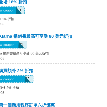
全場 18% 折扣
JULY0B20
w coupon
18% 折扣
-05
Klarna 暢銷書最高可享受 80 美元折扣
LARNAAUG1
w coupon
rna 暢銷書最高可享受 80 美元折扣
-05
購買額外 2% 折扣
oriannekotel7582
w coupon
額外 2% 折扣
-05
碼，第一個應用程序訂單六折優惠