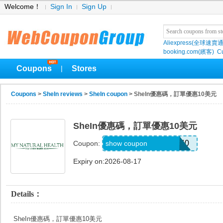
Welcome！
Sign In
Sign Up
Aliexpress(全球速賣通
booking.com(繽客)
Cu
Coupons
Stores
|
Coupons
>
SheIn reviews
>
SheIn coupon
> SheIn優惠碼，訂單優惠10美元
SheIn優惠碼，訂單優惠10美元
USF4LIZZGLAMS740
show coupon
Coupon:
Expiry on:2026-08-17
Details：
SheIn優惠碼，訂單優惠10美元