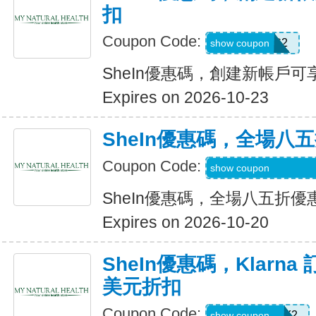
扣
Coupon Code:
SWHC2
show coupon
SheIn優惠碼，創建新帳戶可享
Expires on 2026-10-23
SheIn優惠碼，全場八
Coupon Code:
S3mermaidinheels
show coupon
SheIn優惠碼，全場八五折優
Expires on 2026-10-20
SheIn優惠碼，Klarna
美元折扣
Coupon Code:
KLARNAJULY2
show coupon