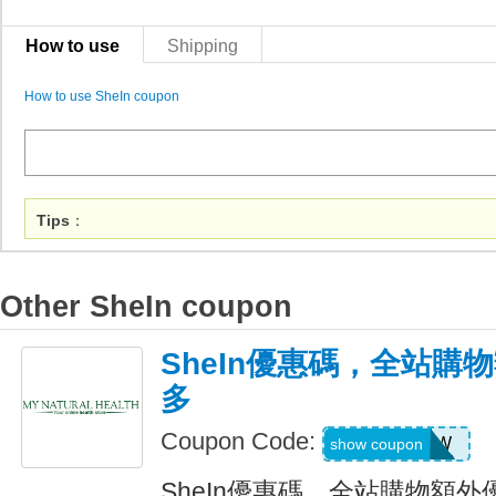
How to use
Shipping
How to use SheIn coupon
Tips
：
Other SheIn coupon
SheIn優惠碼，全站購
多
Coupon Code:
US04184W
show coupon
SheIn優惠碼，全站購物額外