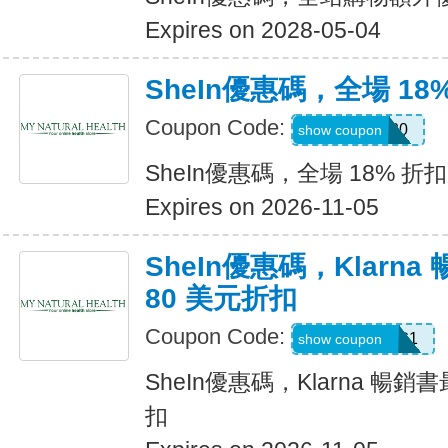
Expires on 2028-05-04
SheIn優惠碼，全場 18
Coupon Code:
JULY0B20
show coupon
SheIn優惠碼，全場 18% 折扣
Expires on 2026-11-05
SheIn優惠碼，Klarn
80 美元折扣
Coupon Code:
KLARNAAUG1
show coupon
SheIn優惠碼，Klarna 暢銷
扣