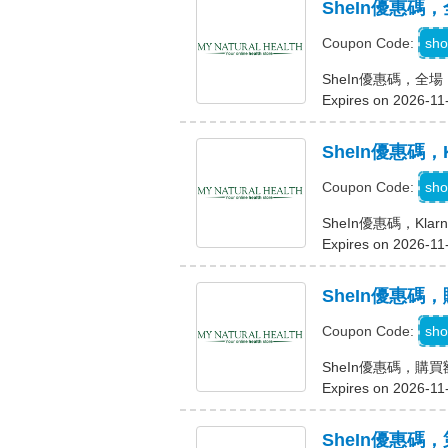
SheIn優惠碼，
sho
Coupon Code:
SheIn優惠碼，全場 
Expires on 2026-11
SheIn優惠碼，
K
sho
Coupon Code:
SheIn優惠碼，Kla
Expires on 2026-11
SheIn優惠碼，
C
sho
Coupon Code:
SheIn優惠碼，購買
Expires on 2026-11
SheIn優惠