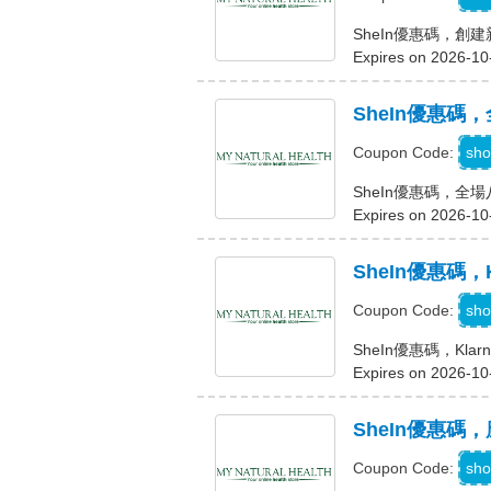
SheIn優惠碼，創建
Expires on 2026-10
SheIn優惠碼
S
sho
Coupon Code:
SheIn優惠碼，全
Expires on 2026-10
SheIn優惠碼，
K
sho
Coupon Code:
SheIn優惠碼，Kla
Expires on 2026-10
SheIn優惠
sho
Coupon Code: