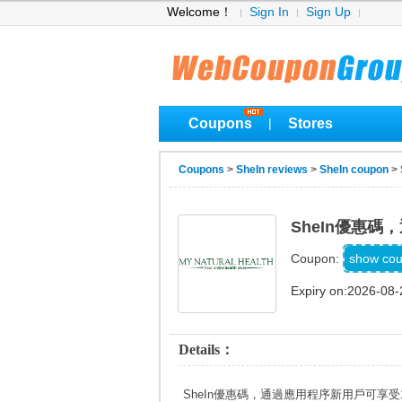
Welcome！
Sign In
Sign Up
Coupons
Stores
|
Coupons
>
SheIn reviews
>
SheIn coupon
>
SheIn優惠
4
show co
Coupon:
Expiry on:2026-08-
Details：
SheIn優惠碼，通過應用程序新用戶可享受