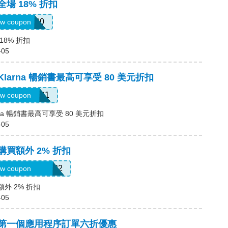
全場 18% 折扣
JULY0B20
w coupon
18% 折扣
-05
Klarna 暢銷書最高可享受 80 美元折扣
LARNAAUG1
w coupon
rna 暢銷書最高可享受 80 美元折扣
-05
購買額外 2% 折扣
oriannekotel7582
w coupon
額外 2% 折扣
-05
碼，第一個應用程序訂單六折優惠