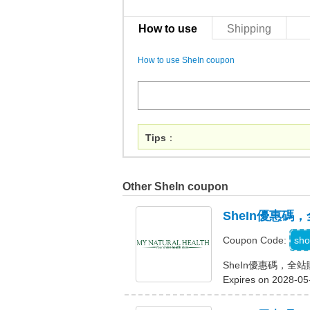
How to use
Shipping
How to use SheIn coupon
Tips
：
Other SheIn coupon
SheIn優惠碼
sho
Coupon Code:
SheIn優惠碼，全
Expires on 2028-05