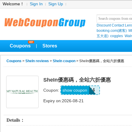
Welcome！
Sign In
Sign Up
Discount Contact Len
booking.com(繽客)
M
五大道)
coggles
Wal
Coupons
Stores
|
Coupons
>
SheIn reviews
>
SheIn coupon
> SheIn優惠碼，全站六折優惠
SheIn優惠碼，全站六折優惠
V3A44
show coupon
Coupon:
Expiry on:2026-08-21
Details：