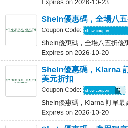
Expires on 2026-10-23
SheIn優惠碼，全場八
Coupon Code:
S3mermaidinheels
show coupon
SheIn優惠碼，全場八五折優
Expires on 2026-10-20
SheIn優惠碼，Klarna
美元折扣
Coupon Code:
KLARNAJULY2
show coupon
SheIn優惠碼，Klarna 訂單
Expires on 2026-10-20