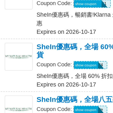
Coupon Code:
KLARNAJULY1
show coupon
SheIn優惠碼，暢銷書!Klarn
惠
Expires on 2026-10-17
SheIn優惠碼，全場 60
貨
Coupon Code:
LS8V4
show coupon
SheIn優惠碼，全場 60% 折扣
Expires on 2026-10-17
SheIn優惠碼，全場八
Coupon Code:
Show Code
show coupon