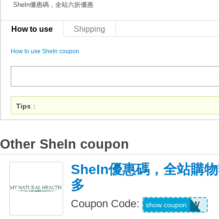
SheIn優惠碼，全站六折優惠
How to use
Shipping
How to use SheIn coupon
Tips
：
Other SheIn coupon
SheIn優惠碼，全站購
多
Coupon Code:
US04184W
show coupon