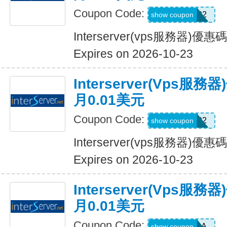
Coupon Code:
RENE02
show coupon
Interserver(vps服務器)
Expires on 2026-10-23
Interserver(vps
月0.01美元
Coupon Code:
Baterbonia02
show coupon
Interserver(vps服務器)
Expires on 2026-10-23
Interserver(vps
月0.01美元
Coupon Code:
DAVRAA
show coupon