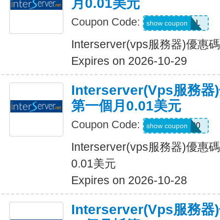
月0.01美元
Coupon Code:
MYDEAL
show coupon
Interserver(vps服務器)
Expires on 2026-10-29
Interserver(vps
第一個月0.01美元
Coupon Code:
SERVER100
show coupon
Interserver(vps服務器
0.01美元
Expires on 2026-10-28
Interserver(vps服務