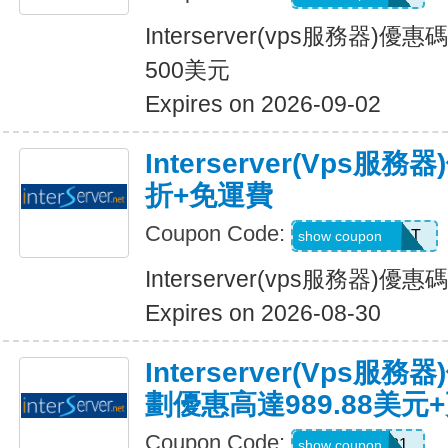
Interserver(vps服務器)
500美元
Expires on 2026-09-02
Interserver(vps
折+免運費
Coupon Code:
SERVERHOST
show coupon
Interserver(vps服務器
Expires on 2026-08-30
Interserver(vps
劃優惠高達989.88美元
Coupon Code:
SUPER2021
show coupon