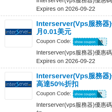
Interserver(vps服務器)
Expires on 2026-09-22
Interserver(vps
月0.01美元
Coupon Code:
EnterServer06
show coupon
Interserver(vps服務器)
Expires on 2026-09-22
Interserver(vps
高達50%折扣
Coupon Code:
INTERVIP
show coupon
Interserver(vps服務器)