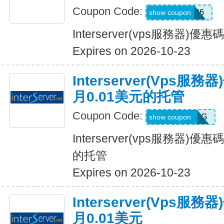
Coupon Code:
INRER2026
show coupon
Interserver(vps服務器)優
Expires on 2026-10-23
Interserver(vps
月0.01美元的托管
Coupon Code:
GETHOSTING
show coupon
Interserver(vps服務器)
的托管
Expires on 2026-10-23
Interserver(vps
月0.01美元