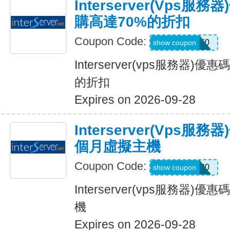
Interserver(vps
購高達70%的折扣
Coupon Code:
DEAL50
show coupon
Interserver(vps服務器)
的折扣
Expires on 2026-09-28
Interserver(vps服
個月虛擬主機
Coupon Code:
GRABE80
show coupon
Interserver(vps服務器
機
Expires on 2026-09-28