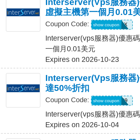
Interserver(vps服
虛擬主機第一個月0.01
Coupon Code:
VPSFEEDX
show coupon
Interserver(vps服務器)
一個月0.01美元
Expires on 2026-10-23
Interserver(vps
達50%折扣
Coupon Code:
BUMPER99
show coupon
Interserver(vps服務器)
Expires on 2026-10-04