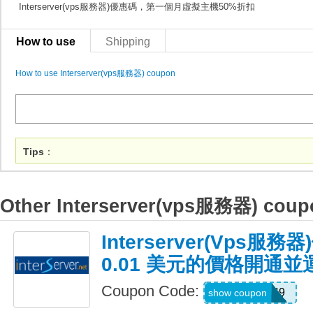
Interserver(vps服務器)優惠碼，第一個月虛擬主機50%折扣
How to use
Shipping
How to use Interserver(vps服務器) coupon
Tips
：
Other Interserver(vps服務器) coup
Interserver(vps
0.01 美元的價格開通
Coupon Code:
DEAL69
show coupon