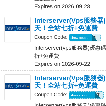
Expires on 2026-09-28
Interserver(vps
天！全站七折+免運費
Coupon Code:
HOSTWEB
show coupon
Interserver(vps服務器
折+免運費
Expires on 2026-09-22
Interserver(vps
天！全站七折+免運費
Coupon Code:
SERVERHOST
show coupon
Interserver(vps服務器