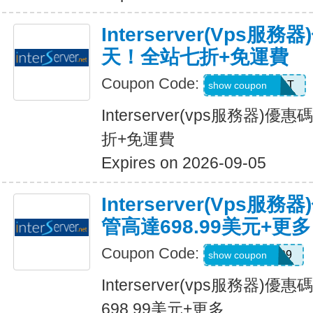
Interserver(vps
天！全站七折+免運費
Coupon Code:
SERVERHOST
show coupon
Interserver(vps服務器
折+免運費
Expires on 2026-09-05
Interserver(vps服
管高達698.99美元+更多
Coupon Code:
WELCOME999
show coupon
Interserver(vps服務器)
698.99美元+更多