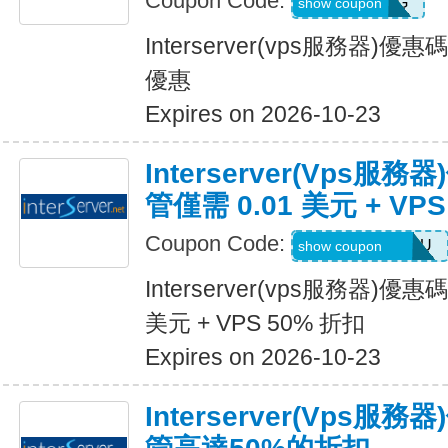
Coupon Code:
VIPHOSTING
show coupon
Interserver(vps服務器
優惠
Expires on 2026-10-23
Interserver(vps
管僅需 0.01 美元 + VP
Coupon Code:
OFFERFORYOU
show coupon
Interserver(vps服務器)優
美元 + VPS 50% 折扣
Expires on 2026-10-23
Interserver(vps服