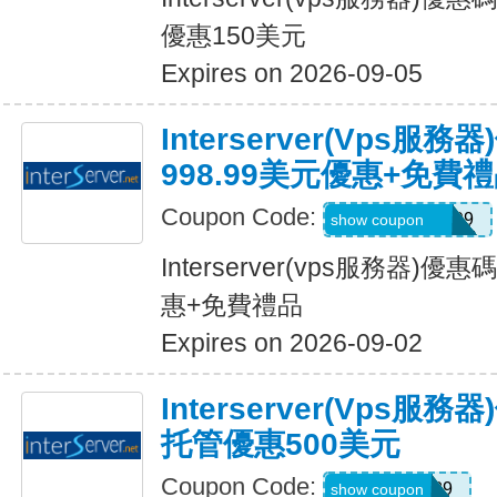
優惠150美元
Expires on 2026-09-05
Interserver(vps服
998.99美元優惠+免費
Coupon Code:
EXCLUSIVE999
show coupon
Interserver(vps服務器)優
惠+免費禮品
Expires on 2026-09-02
Interserver(vps服
托管優惠500美元
Coupon Code:
CLOUD89
show coupon