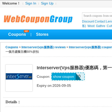
Welcome！
Sign In
Sign Up
Discount Contact Len
客)
Woot
Gathre
Cul
Coupons
Stores
|
Coupons
>
Interserver(vps服務器) reviews
>
Interserver(vps服務器) coupo
一個月虛擬主機50%折扣
Interserver(vps服務器)優惠碼
INTER40
show coupon
Coupon:
Expiry on:2026-09-05
Details：