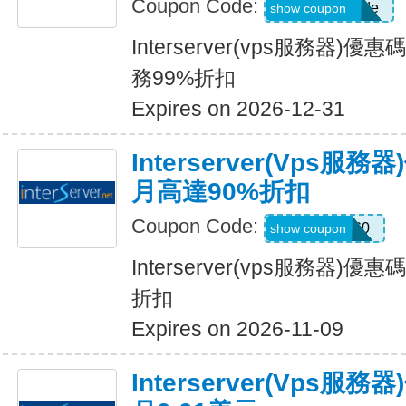
Coupon Code:
newpromocode
show coupon
Interserver(vps服務器)
務99%折扣
Expires on 2026-12-31
Interserver(vps
月高達90%折扣
Coupon Code:
DEAL60
show coupon
Interserver(vps服務器)
折扣
Expires on 2026-11-09
Interserver(vps