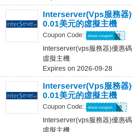
Interserver(vps
0.01美元的虛擬主機
Coupon Code:
BAKHTU80
show coupon
Interserver(vps服務器)
虛擬主機
Expires on 2026-09-28
Interserver(vps
0.01美元的虛擬主機
Coupon Code:
BESTHOST76
show coupon
Interserver(vps服務器)
虛擬主機