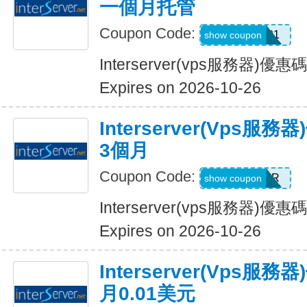
一個月托管
Coupon Code:
CODE01
show coupon
Interserver(vps服務器)
Expires on 2026-10-26
Interserver(vps服務
3個月
Coupon Code:
OCTOBER
show coupon
Interserver(vps服務器)優
Expires on 2026-10-26
Interserver(vps
月0.01美元