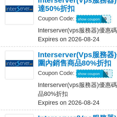
Interserver(vps
達50%折扣
Coupon Code:
BUMPER99
show coupon
Interserver(vps服務器)
Expires on 2026-08-24
Interserver(vps
圍內銷售商品80%折扣
Coupon Code:
BESTHOST76
show coupon
Interserver(vps服務器
品80%折扣
Expires on 2026-08-24