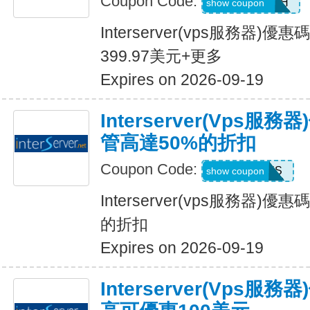
Coupon Code:
99OFFMONTH
show coupon
Interserver(vps服務器
399.97美元+更多
Expires on 2026-09-19
Interserver(vps服
管高達50%的折扣
Coupon Code:
SUNSHINES
show coupon
Interserver(vps服務器)
的折扣
Expires on 2026-09-19
Interserver(vps