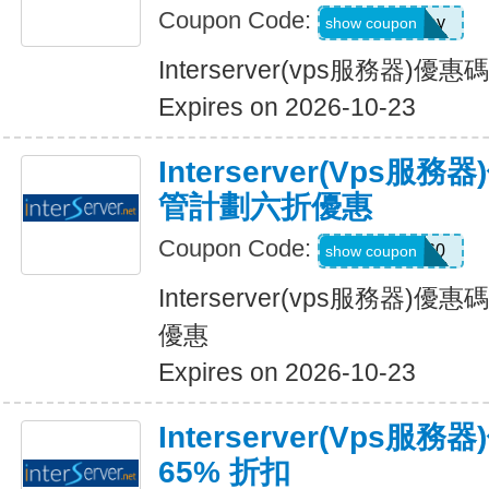
Coupon Code:
MothersDay
show coupon
Interserver(vps服務器)
Expires on 2026-10-23
Interserver(vps
管計劃六折優惠
Coupon Code:
SERVICE60
show coupon
Interserver(vps服務器
優惠
Expires on 2026-10-23
Interserver(vps服
65% 折扣