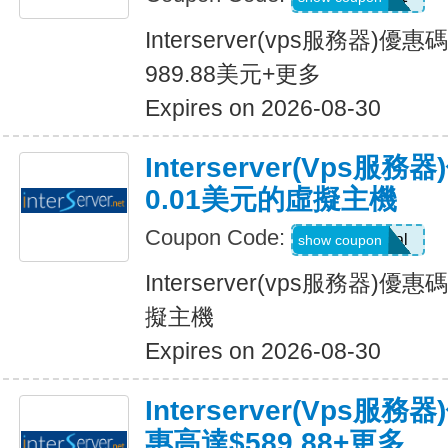
Interserver(vps服務器
989.88美元+更多
Expires on 2026-08-30
Interserver(vps服
0.01美元的虛擬主機
Coupon Code:
amazingdeal
show coupon
Interserver(vps服務器)
擬主機
Expires on 2026-08-30
Interserver(vps
惠高達$589.88+更多