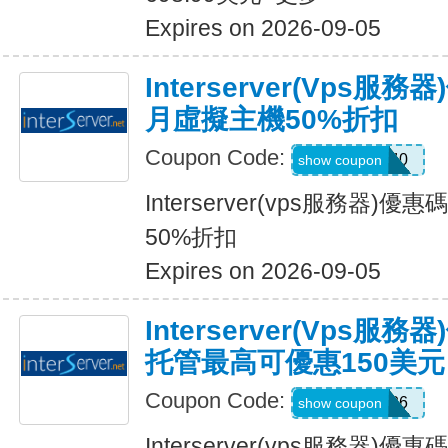
Expires on 2026-09-05
Interserver(vps
月虛擬主機50%折扣
Coupon Code:
INTER40
show coupon
Interserver(vps服務器
50%折扣
Expires on 2026-09-05
Interserver(vps服
托管最高可優惠150美元
Coupon Code:
INRER2026
show coupon
Interserver(vps服務器)