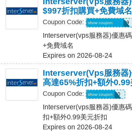
Interserver(vps服
$997折扣購買+免費域
Coupon Code:
SUPERSAVER99
show coupon
Interserver(vps服務器)
+免費域名
Expires on 2026-08-24
Interserver(vps
高達65%折扣+額外0.9
Coupon Code:
DEAL50
show coupon
Interserver(vps服務器)
扣+額外0.99美元折扣
Expires on 2026-08-24