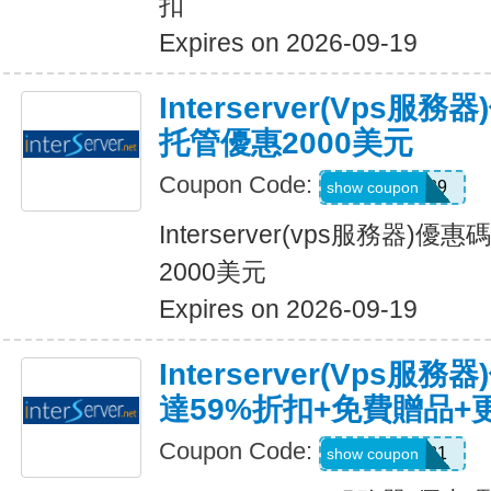
扣
Expires on 2026-09-19
Interserver(vps服
托管優惠2000美元
Coupon Code:
CLOUD89
show coupon
Interserver(vps服務器)
2000美元
Expires on 2026-09-19
Interserver(vps
達59%折扣+免費贈品+
Coupon Code:
LUCKY2021
show coupon