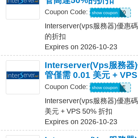
管高達50%的折扣
Coupon Code:
VPSOFF50
show coupon
Interserver(vps服務器)
的折扣
Expires on 2026-10-23
Interserver(vps
管僅需 0.01 美元 + VP
Coupon Code:
HOSTSALE
show coupon
Interserver(vps服務器)優
美元 + VPS 50% 折扣
Expires on 2026-10-23