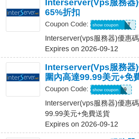
Interserver(vps服
65%折扣
Coupon Code:
SERVERHOST
show coupon
Interserver(vps服務器)
Expires on 2026-09-12
Interserver(vps
圍內高達99.99美元+免
Coupon Code:
SWING99
show coupon
Interserver(vps服務器
99.99美元+免費送貨
Expires on 2026-09-12