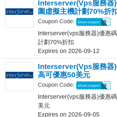
Interserver(vps
圍虛擬主機計劃70%折
Coupon Code:
HOSTWEB
show coupon
Interserver(vps服務器
計劃70%折扣
Expires on 2026-09-12
Interserver(vps
高可優惠50美元
Coupon Code:
DEAL999
show coupon
Interserver(vps服務器
美元
Expires on 2026-09-05