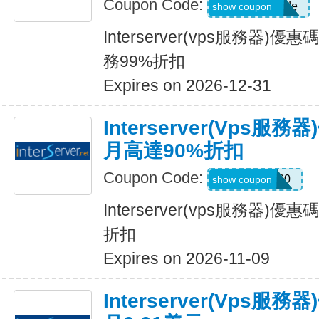
Coupon Code:
newpromocode
show coupon
Interserver(vps服務器)
務99%折扣
Expires on 2026-12-31
Interserver(vps
月高達90%折扣
Coupon Code:
DEAL60
show coupon
Interserver(vps服務器)
折扣
Expires on 2026-11-09
Interserver(vps