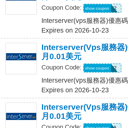
Coupon Code:
RENE02
show coupon
Interserver(vps服務器)
Expires on 2026-10-23
Interserver(vps
月0.01美元
Coupon Code:
Baterbonia02
show coupon
Interserver(vps服務器)
Expires on 2026-10-23
Interserver(vps
月0.01美元
Coupon Code:
DAVRAA
show coupon