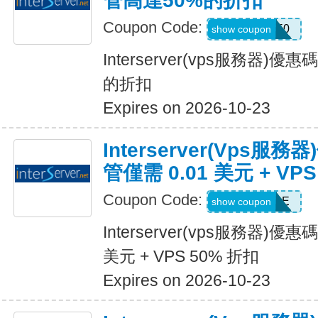
管高達50%的折扣
Coupon Code:
VPSOFF50
show coupon
Interserver(vps服務器)
的折扣
Expires on 2026-10-23
Interserver(vps
管僅需 0.01 美元 + VP
Coupon Code:
HOSTSALE
show coupon
Interserver(vps服務器)優
美元 + VPS 50% 折扣
Expires on 2026-10-23