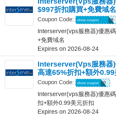
Interserver(vps服
$997折扣購買+免費域
Coupon Code:
SUPERSAVER99
show coupon
Interserver(vps服務器)
+免費域名
Expires on 2026-08-24
Interserver(vps
高達65%折扣+額外0.9
Coupon Code:
DEAL50
show coupon
Interserver(vps服務器)
扣+額外0.99美元折扣
Expires on 2026-08-24