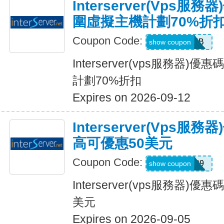
Interserver(vps
圍虛擬主機計劃70%折
Coupon Code:
HOSTWEB
show coupon
Interserver(vps服務器
計劃70%折扣
Expires on 2026-09-12
Interserver(vps
高可優惠50美元
Coupon Code:
DEAL999
show coupon
Interserver(vps服務器
美元
Expires on 2026-09-05