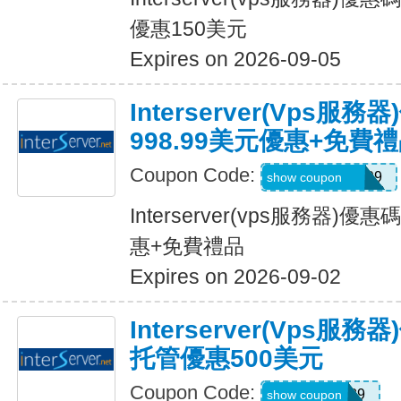
優惠150美元
Expires on 2026-09-05
Interserver(vps服
998.99美元優惠+免費
Coupon Code:
EXCLUSIVE999
show coupon
Interserver(vps服務器)優
惠+免費禮品
Expires on 2026-09-02
Interserver(vps服
托管優惠500美元
Coupon Code:
CLOUD89
show coupon