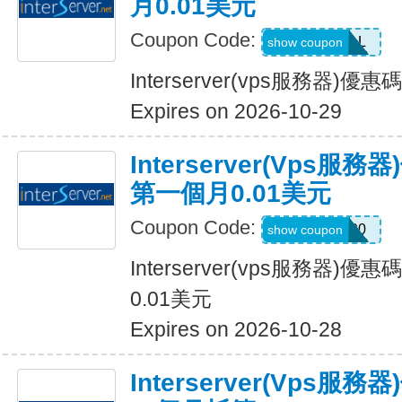
月0.01美元
Coupon Code:
MYDEAL
show coupon
Interserver(vps服務器)
Expires on 2026-10-29
Interserver(vps
第一個月0.01美元
Coupon Code:
SERVER100
show coupon
Interserver(vps服務器
0.01美元
Expires on 2026-10-28
Interserver(vps服務