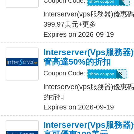
Coupon Code:
99OFFMONTH
show coupon
Interserver(vps服務器
399.97美元+更多
Expires on 2026-09-19
Interserver(vps服
管高達50%的折扣
Coupon Code:
SUNSHINES
show coupon
Interserver(vps服務器)
的折扣
Expires on 2026-09-19
Interserver(vps