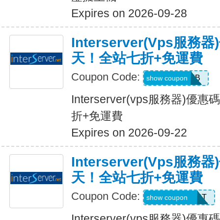
Expires on 2026-09-28
Interserver(vps
天！全站七折+免運費
Coupon Code:
HOSTWEB
show coupon
Interserver(vps服務器
折+免運費
Expires on 2026-09-22
Interserver(vps
天！全站七折+免運費
Coupon Code:
SERVERHOST
show coupon
Interserver(vps服務器