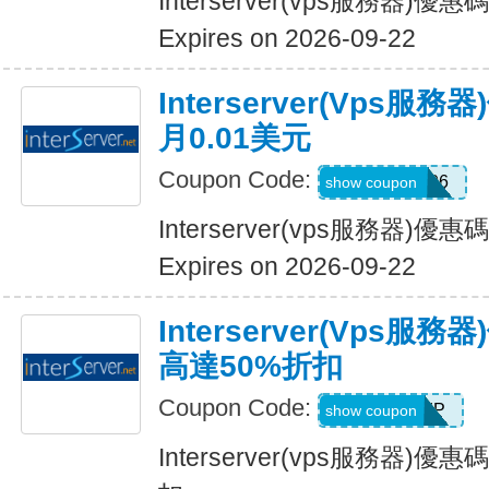
Interserver(vps服務器)
Expires on 2026-09-22
Interserver(vps
月0.01美元
Coupon Code:
EnterServer06
show coupon
Interserver(vps服務器)
Expires on 2026-09-22
Interserver(vps
高達50%折扣
Coupon Code:
INTERVIP
show coupon
Interserver(vps服務器)