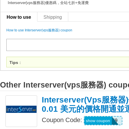
Interserver(vps服務器)優惠碼，全站七折+免運費
How to use
Shipping
How to use Interserver(vps服務器) coupon
Tips
：
Other Interserver(vps服務器) coup
Interserver(vps
0.01 美元的價格開通
Coupon Code:
DEAL69
show coupon