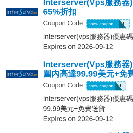
Interserver(vps服
65%折扣
Coupon Code:
SERVERHOST
show coupon
Interserver(vps服務器)
Expires on 2026-09-12
Interserver(vps
圍內高達99.99美元+免
Coupon Code:
SWING99
show coupon
Interserver(vps服務器
99.99美元+免費送貨
Expires on 2026-09-12