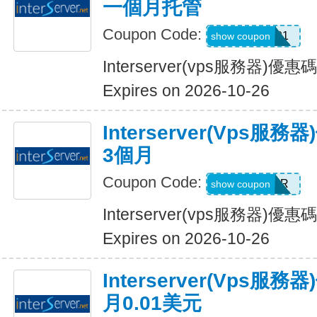
一個月托管
Coupon Code:
CODE01
show coupon
Interserver(vps服務器)
Expires on 2026-10-26
Interserver(vps服務
3個月
Coupon Code:
OCTOBER
show coupon
Interserver(vps服務器)優
Expires on 2026-10-26
Interserver(vps
月0.01美元