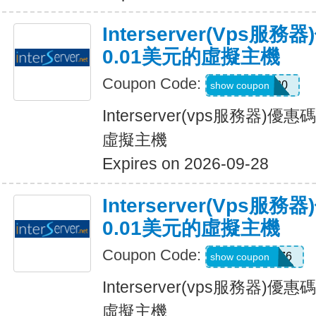
Interserver(vps
0.01美元的虛擬主機
Coupon Code:
BAKHTU80
show coupon
Interserver(vps服務器)
虛擬主機
Expires on 2026-09-28
Interserver(vps
0.01美元的虛擬主機
Coupon Code:
BESTHOST76
show coupon
Interserver(vps服務器)
虛擬主機