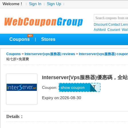
Welcome！
Sign In
Sign Up
Discount Contact Len
Ashford
Courant
Wa
Coupons
Stores
|
Coupons
>
Interserver(vps服務器) reviews
>
Interserver(vps服務器) coupo
站七折+免運費
Interserver(vps服務器)優惠碼，
SERVERHOST
show coupon
Coupon:
Expiry on:2026-08-30
Details：