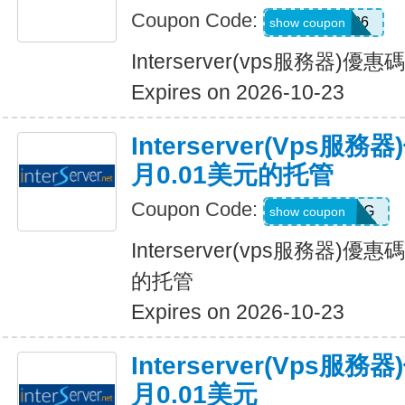
Coupon Code:
INRER2026
show coupon
Interserver(vps服務器)優
Expires on 2026-10-23
Interserver(vps
月0.01美元的托管
Coupon Code:
GETHOSTING
show coupon
Interserver(vps服務器)
的托管
Expires on 2026-10-23
Interserver(vps
月0.01美元