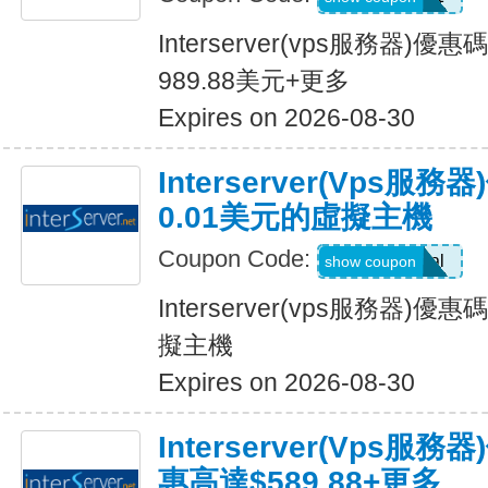
Interserver(vps服務器
989.88美元+更多
Expires on 2026-08-30
Interserver(vps服
0.01美元的虛擬主機
Coupon Code:
amazingdeal
show coupon
Interserver(vps服務器)
擬主機
Expires on 2026-08-30
Interserver(vps
惠高達$589.88+更多