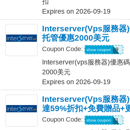
扣
Expires on 2026-09-19
Interserver(vps服
托管優惠2000美元
Coupon Code:
CLOUD89
show coupon
Interserver(vps服務器)
2000美元
Expires on 2026-09-19
Interserver(vps
達59%折扣+免費贈品+
Coupon Code:
LUCKY2021
show coupon