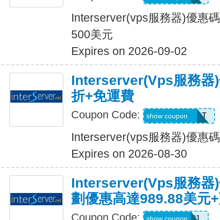
Interserver(vps服務器)
500美元
Expires on 2026-09-02
Interserver(vps
折+免運費
Coupon Code:
SERVERHOST
show coupon
Interserver(vps服務器
Expires on 2026-08-30
Interserver(vps
劃優惠高達989.88美元
Coupon Code:
SUPER2021
show coupon