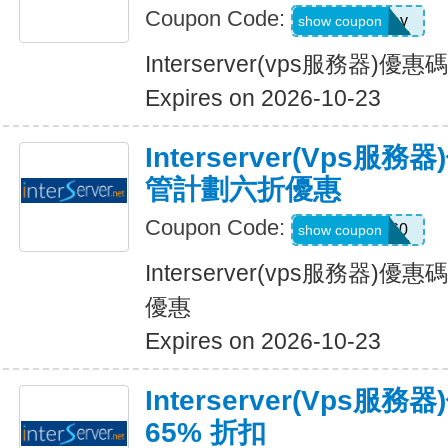
Coupon Code:
MothersDay
show coupon
Interserver(vps服務器)
Expires on 2026-10-23
Interserver(vps
管計劃六折優惠
Coupon Code:
SERVICE60
show coupon
Interserver(vps服務器
優惠
Expires on 2026-10-23
Interserver(vps服
65% 折扣