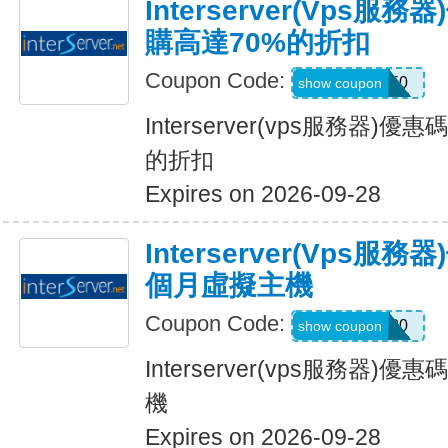
Interserver(vps
購高達70%的折扣
Coupon Code:
DEAL50
show coupon
Interserver(vps服務器)
的折扣
Expires on 2026-09-28
Interserver(vps服
個月虛擬主機
Coupon Code:
GRABE80
show coupon
Interserver(vps服務器
機
Expires on 2026-09-28