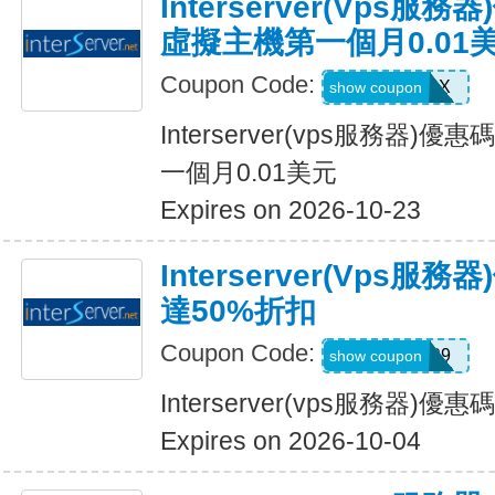
Interserver(vps服
虛擬主機第一個月0.01
Coupon Code:
VPSFEEDX
show coupon
Interserver(vps服務器)
一個月0.01美元
Expires on 2026-10-23
Interserver(vps
達50%折扣
Coupon Code:
BUMPER99
show coupon
Interserver(vps服務器)
Expires on 2026-10-04