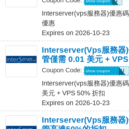
Coupon Code:
VIPHOSTING
show coupon
Interserver(vps服務器
優惠
Expires on 2026-10-23
Interserver(vps
管僅需 0.01 美元 + VP
Coupon Code:
OFFERFORYOU
show coupon
Interserver(vps服務器)優
美元 + VPS 50% 折扣
Expires on 2026-10-23
Interserver(vps服