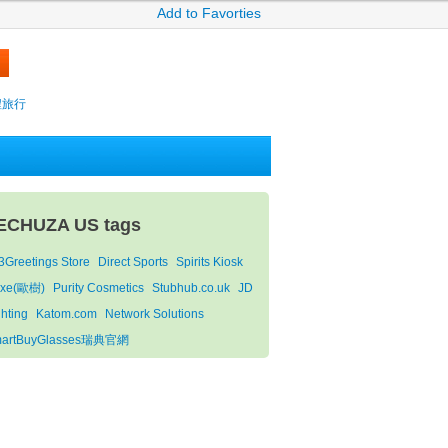
Add to Favorties
攜程旅行
ECHUZA US tags
3Greetings Store
Direct Sports
Spirits Kiosk
xe(歐樹)
Purity Cosmetics
Stubhub.co.uk
JD
ghting
Katom.com
Network Solutions
artBuyGlasses瑞典官網