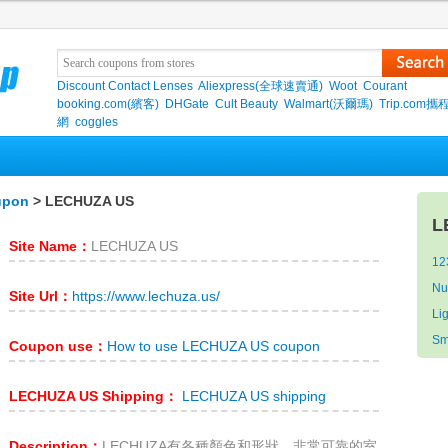
Discount Contact Lenses
Aliexpress(全球速賣通)
Woot
Courant
booking.com(繽客)
DHGate
Cult Beauty
Walmart(沃爾瑪)
Trip.com
網
coggles
upon
> LECHUZA US
L
Site Name：
LECHUZA US
12
Nu
Site Url：
https://www.lechuza.us/
Li
Sm
Coupon use：
How to use LECHUZA US coupon
LECHUZA US Shipping：
LECHUZA US shipping
Description：
LECHUZA有各種顏色和形狀，非常可靠的室