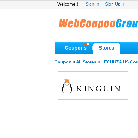
Welcome！
Sign In
Sign Up
Coupons
Stores
|
Coupon
>
All Stores
>
LECHUZA US Co