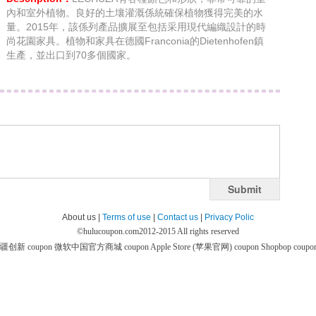
內和室外植物。良好的土壤灌溉係統確保植物獲得完美的水
量。2015年，該係列產品擴展至包括采用現代編織設計的時
尚花園家具。植物和家具在德國Franconia的Dietenhofen鎮
生產，並出口到70多個國家。
Submit
About us |
Terms of use
|
Contact us
|
Privacy Polic
©
hulucoupon.com
2012-2015 All rights reserved
疆创新 coupon
微软中国官方商城 coupon
Apple Store (苹果官网) coupon
Shopbop coupo