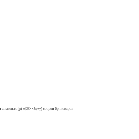
n
amazon.co.jp(日本亚马逊) coupon
6pm coupon