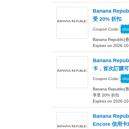
Banana Re
受 20% 折扣
sho
Coupon Code:
Banana Republ
Expires on 2026-10
Banana Repu
卡，首次訂購可額
W
sho
Coupon Code:
Banana Republ
享受 20% 折扣
Expires on 2026-10
Banana Repu
Encore 信用卡