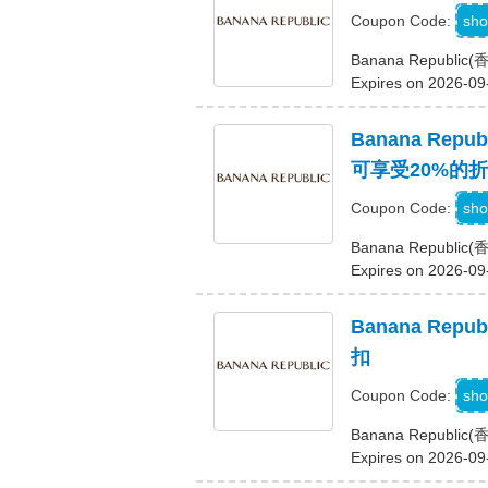
G
sho
Coupon Code:
Banana Repub
Expires on 2026-09
Banana Re
可享受20%的
sho
Coupon Code:
Banana Repub
Expires on 2026-09
Banana Re
扣
sho
Coupon Code:
Banana Repub
Expires on 2026-09