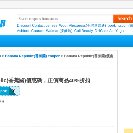
Discount Contact Lenses
Woot
Aliexpress(全球速賣通)
booking.com(
Ashford
Courant
Walmart(沃爾瑪)
Cult Beauty
DHGate
Alo Yoga
s
>
Banana Republic(香蕉國) coupon
> Banana Republic(香蕉國)優惠
public(香蕉國)優惠碼，正價商品40%折扣
FAMILY
upon
29