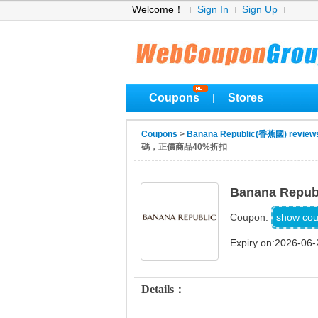
Welcome！
Sign In
Sign Up
Coupons
Stores
|
Coupons
>
Banana Republic(香蕉國) review
碼，正價商品40%折扣
Banana Re
BR
show co
Coupon:
Expiry on:2026-06-
Details：