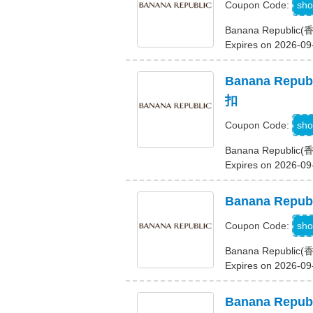
J
sho
Coupon Code:
Banana Republ
Expires on 2026-09
Banana Re
扣
D
sho
Coupon Code:
Banana Repu
Expires on 2026-09
Banana Re
W
sho
Coupon Code:
Banana Repu
Expires on 2026-09
Banana Re