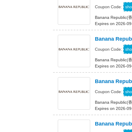
A
sho
Coupon Code:
Banana Repub
Expires on 2026-09
Banana Re
J
sho
Coupon Code:
Banana Repub
Expires on 2026-09
Banana Re
A
sho
Coupon Code:
Banana Republ
Expires on 2026-09
Banana Re