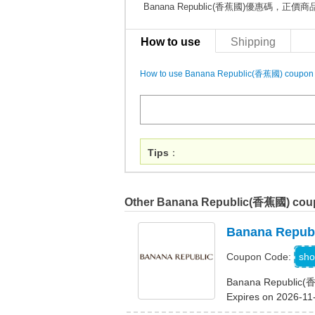
Banana Republic(香蕉國)優惠碼，正價
How to use
Shipping
How to use Banana Republic(香蕉國) coupon
Tips
：
Other Banana Republic(香蕉國) cou
Banana Rep
sho
Coupon Code:
Banana Republ
Expires on 2026-11