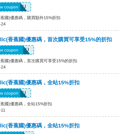
LLFORYOU
w coupon
lic(香蕉國)優惠碼，購買額外15%折扣
-24
public(香蕉國)優惠碼，首次購買可享受15%的折扣
USTFORYOU
w coupon
lic(香蕉國)優惠碼，首次購買可享受15%的折扣
-24
public(香蕉國)優惠碼，全站15%折扣
LLFORYOU
w coupon
ic(香蕉國)優惠碼，全站15%折扣
-11
public(香蕉國)優惠碼，全站15%折扣