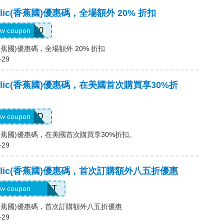
ublic(香蕉國)優惠碼，全場額外 20% 折扣
SALEDAY20
w coupon
ic(香蕉國)優惠碼，全場額外 20% 折扣
-29
public(香蕉國)優惠碼，在美國首次購買享30%折
NEWCARD
w coupon
lic(香蕉國)優惠碼，在美國首次購買享30%折扣。
-29
public(香蕉國)優惠碼，首次訂購額外八五折優惠
ZMWDQJ8B14T
w coupon
blic(香蕉國)優惠碼，首次訂購額外八五折優惠
-29