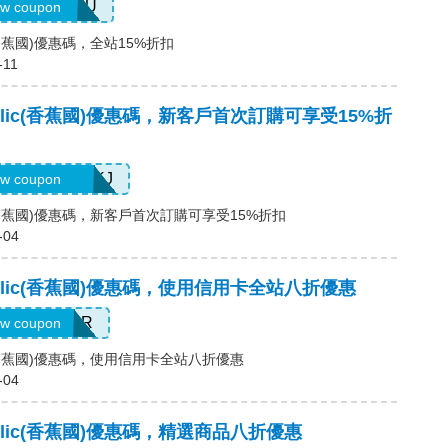
USTFORYOU
w coupon
ic(香蕉國)優惠碼，全站15%折扣
-11
public(香蕉國)優惠碼，新客戶首次訂購可享受15%折
99HGQJD6QKJ
w coupon
blic(香蕉國)優惠碼，新客戶首次訂購可享受15%折扣
-04
public(香蕉國)優惠碼，使用信用卡全站八折優惠
ELCOMEBR
w coupon
blic(香蕉國)優惠碼，使用信用卡全站八折優惠
-04
public(香蕉國)優惠碼，精選商品八折優惠