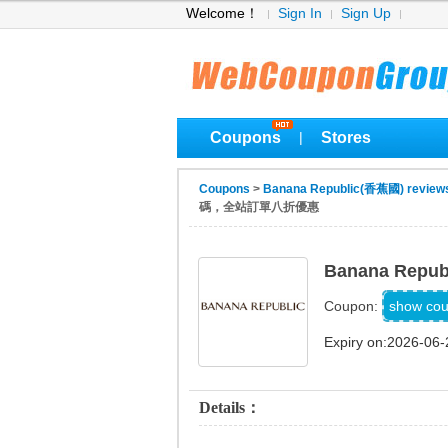
Welcome！
Sign In
Sign Up
Coupons
Stores
|
Coupons
>
Banana Republic(香蕉國) review
碼，全站訂單八折優惠
Banana Re
show co
Coupon:
Expiry on:2026-06-
Details：