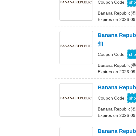
J
sho
Coupon Code:
Banana Republ
Expires on 2026-09
Banana Re
扣
D
sho
Coupon Code:
Banana Repu
Expires on 2026-09
Banana Re
W
sho
Coupon Code:
Banana Repu
Expires on 2026-09
Banana Re