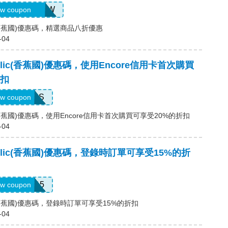
APGOODNOW
w coupon
lic(香蕉國)優惠碼，精選商品八折優惠
-04
public(香蕉國)優惠碼，使用Encore信用卡首次購買
折扣
14DAYPASS
w coupon
lic(香蕉國)優惠碼，使用Encore信用卡首次購買可享受20%的折扣
-04
public(香蕉國)優惠碼，登錄時訂單可享受15%的折
SALEDAY15
w coupon
lic(香蕉國)優惠碼，登錄時訂單可享受15%的折扣
-04