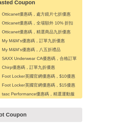
asted Coupon
Otticanet優惠碼，處方鏡片七折優惠
Otticanet優惠碼，全場額外 10% 折扣
Otticanet優惠碼，精選商品九折優惠
My M&M's優惠碼，訂單九折優惠
My M&M's優惠碼，八五折禮品
SAXX Underwear CA優惠碼，合格訂單
25% 折扣
Chirp優惠碼，訂單九折優惠
Foot Locker英國官網優惠碼，$10優惠
$100
Foot Locker英國官網優惠碼，$15優惠
$150+
tasc Performance優惠碼，精選運動服
八折優惠
ot Coupon