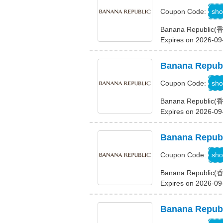
A
sho
Coupon Code:
Banana Repub
Expires on 2026-09
Banana Re
J
sho
Coupon Code:
Banana Repub
Expires on 2026-09
Banana Re
A
sho
Coupon Code:
Banana Republ
Expires on 2026-09
Banana Re