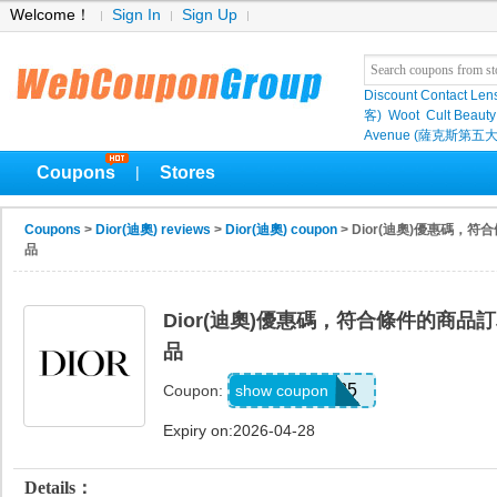
Welcome！
Sign In
Sign Up
Discount Contact Len
客)
Woot
Cult Beauty
Avenue (薩克斯第五大
Coupons
Stores
|
Coupons
>
Dior(迪奧) reviews
>
Dior(迪奧) coupon
> Dior(迪奧)優惠碼，
品
Dior(迪奧)優惠碼，符合條件的商品
品
TRAVEL25
show coupon
Coupon:
Expiry on:2026-04-28
Details：