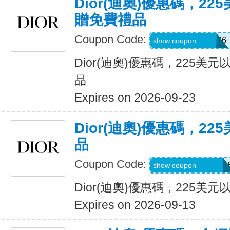
Dior(迪奧)優惠碼，2
贈免費禮品
Coupon Code:
FATHERSDIOR26
show coupon
Dior(迪奧)優惠碼，225
品
Expires on 2026-09-23
Dior(迪奧)優惠碼，2
品
Coupon Code:
SPRINGSURPRIS
show coupon
Dior(迪奧)優惠碼，225美
Expires on 2026-09-13