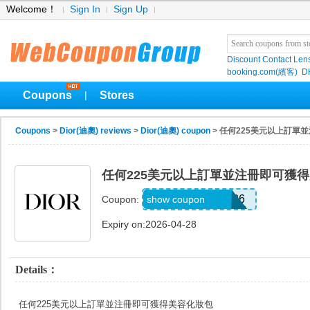
Welcome！
Sign In
Sign Up
Discount Contact Len
booking.com(繽客)
D
Coupons
Stores
|
Coupons
>
Dior(迪奧) reviews
>
Dior(迪奧) coupon
> 任何225美元以上訂單
任何225美元以上訂單並注冊即可獲
MOTHERSDAY26
show coupon
Coupon:
Expiry on:2026-04-28
Details：
任何225美元以上訂單並注冊即可獲得美容化妝包