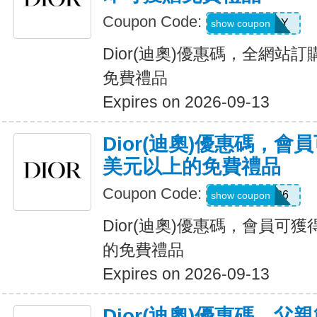
Coupon Code:
LASHDAY
show coupon
Dior(迪奧)優惠碼，全網站
免費禮品
Expires on 2026-09-13
Dior(迪奧)優惠碼，會
美元以上的免費禮品
Coupon Code:
GRADS26
show coupon
Dior(迪奧)優惠碼，會員可
的免費禮品
Expires on 2026-09-13
Dior(迪奧)優惠碼，