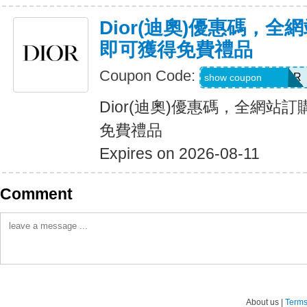
Dior(迪奧)優惠碼，全
即可獲得免費禮品
Coupon Code:
CELEBRATEHER
show coupon
Dior(迪奧)優惠碼，全網站
免費禮品
Expires on 2026-08-11
Comment
About us |
Terms