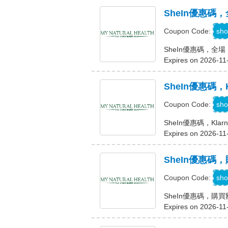
SheIn優惠碼，
sho
Coupon Code:
SheIn優惠碼，全場 
Expires on 2026-11
SheIn優惠碼，
K
sho
Coupon Code:
SheIn優惠碼，Kla
Expires on 2026-11
SheIn優惠碼，
C
sho
Coupon Code:
SheIn優惠碼，購買
Expires on 2026-11