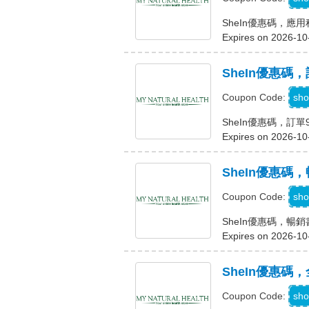
SheIn優惠碼，應
Expires on 2026-10
SheIn優惠碼
A
sho
Coupon Code:
SheIn優惠碼，訂單
Expires on 2026-10
SheIn優惠碼，
K
sho
Coupon Code:
SheIn優惠碼，暢銷書
Expires on 2026-10
SheIn優惠碼，
sho
Coupon Code: