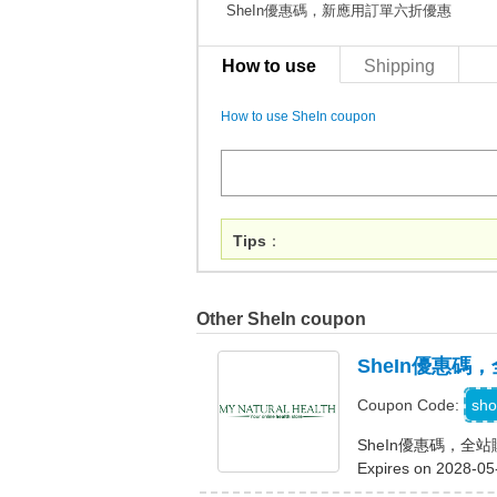
SheIn優惠碼，新應用訂單六折優惠
How to use
Shipping
How to use SheIn coupon
Tips
：
Other SheIn coupon
SheIn優惠碼
sho
Coupon Code:
SheIn優惠碼，全
Expires on 2028-05