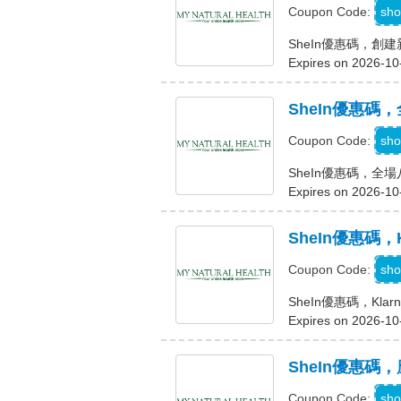
sho
Coupon Code:
SheIn優惠碼，創建
Expires on 2026-10
SheIn優惠碼
S
sho
Coupon Code:
SheIn優惠碼，全
Expires on 2026-10
SheIn優惠碼，
K
sho
Coupon Code:
SheIn優惠碼，Kla
Expires on 2026-10
SheIn優惠
sho
Coupon Code: