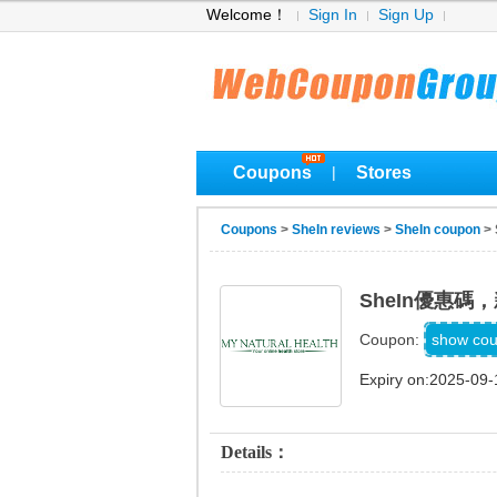
Welcome！
Sign In
Sign Up
Coupons
Stores
|
Coupons
>
SheIn reviews
>
SheIn coupon
>
SheIn優惠
show co
Coupon:
Expiry on:2025-09-
Details：