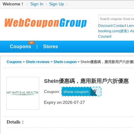
Welcome！
Sign In
Sign Up
Discount Contact Len
booking.com(繽客)
As
Courant
Coupons
Stores
|
Coupons
>
SheIn reviews
>
SheIn coupon
> SheIn優惠碼，應用新用戶六折優
SheIn優惠碼，應用新用戶六折優惠
F45325W
show coupon
Coupon:
Expiry on:2026-07-27
Details：