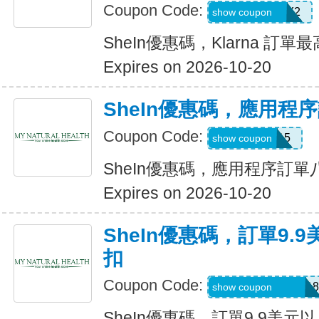
Coupon Code:
KLARNAJULY2
show coupon
SheIn優惠碼，Klarna 訂單
Expires on 2026-10-20
SheIn優惠碼，應用程
Coupon Code:
APP15
show coupon
SheIn優惠碼，應用程序訂
Expires on 2026-10-20
SheIn優惠碼，訂單9.
扣
Coupon Code:
A6USquimimo7718
show coupon
SheIn優惠碼，訂單9.9美元