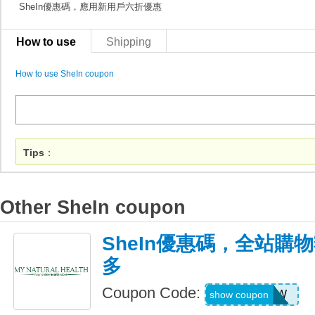
SheIn優惠碼，應用新用戶六折優惠
How to use
Shipping
How to use SheIn coupon
Tips
：
Other SheIn coupon
SheIn優惠碼，全站購
多
Coupon Code:
US04184W
show coupon