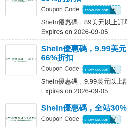
Coupon Code:
febnb16
show coupon
SheIn優惠碼，89美元以上
Expires on 2026-09-05
SheIn優惠碼，9.99
66%折扣
Coupon Code:
VJTWP3J
show coupon
SheIn優惠碼，9.99美元以
Expires on 2026-09-05
SheIn優惠碼，全站30
Coupon Code:
W2CB88V
show coupon